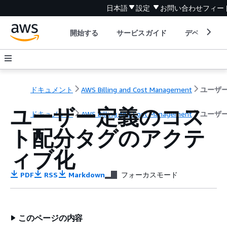
日本語
設定
お問い合わせ
フィー
開始する
サービスガイド
デベロッパ
ドキュメント
AWS Billing and Cost Management
ユーザー定義のコス
ドキュメント
AWS Billing and Cost Management
ユーザ
ト配分タグのアクテ
ィブ化
PDF
RSS
Markdown
フォーカスモード
このページの内容