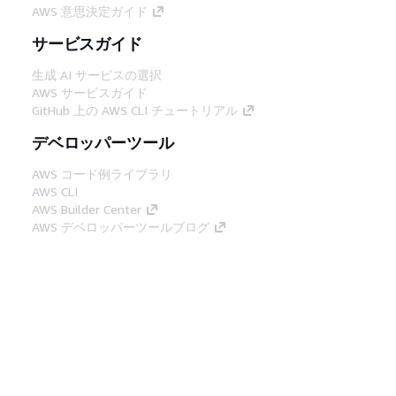
AWS 意思決定ガイド
サービスガイド
生成 AI サービスの選択
AWS サービスガイド
GitHub 上の AWS CLI チュートリアル
デベロッパーツール
AWS コード例ライブラリ
AWS CLI
AWS Builder Center
AWS デベロッパーツールブログ
役立つリンク
AWS ドキュメント MCP サーバーをダウンロー
ド
AWS コンソールにサインイン
AWS re:Post
プライバシー
サイト規約
Cookie の設定