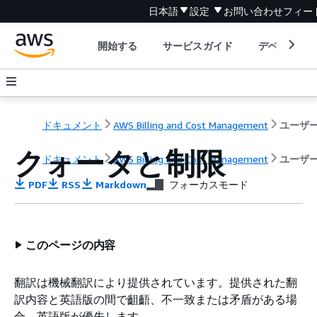
日本語
設定
お問い合わせ
フィー
開始する
サービスガイド
デベロッパ
ドキュメント
AWS Billing and Cost Management
クォータと制限
ドキュメント
AWS Billing and Cost Management
ユーザ
PDF
RSS
Markdown
フォーカスモード
このページの内容
翻訳は機械翻訳により提供されています。提供された翻
訳内容と英語版の間で齟齬、不一致または矛盾がある場
合、英語版が優先します。