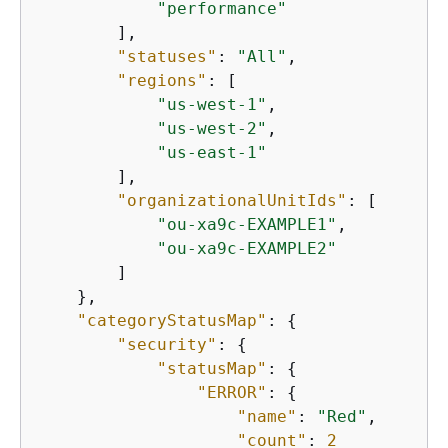
"performance"
        ],

"statuses"
: 
"All"
,

"regions"
: [

"us-west-1"
,

"us-west-2"
,

"us-east-1"
        ],

"organizationalUnitIds"
: [

"ou-xa9c-EXAMPLE1"
,

"ou-xa9c-EXAMPLE2"
        ]

    },

"categoryStatusMap"
: 
{
"security"
: 
{
"statusMap"
: 
{
"ERROR"
: 
{
"name"
: 
"Red"
,

"count"
: 
2