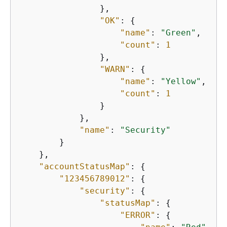
                },

"OK"
: 
{
"name"
: 
"Green"
,

"count"
: 
1
                },

"WARN"
: 
{
"name"
: 
"Yellow"
,

"count"
: 
1
                }

            },

"name"
: 
"Security"
        }

    },

"accountStatusMap"
: 
{
"123456789012"
: 
{
"security"
: 
{
"statusMap"
: 
{
"ERROR"
: 
{