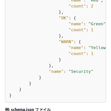
"name"
: 
"Red"
,

"count"
: 
2
                    },

"OK"
: 
{
"name"
: 
"Green"
,

"count"
: 
1
                    },

"WARN"
: 
{
"name"
: 
"Yellow"
,

"count"
: 
1
                    }

                },

"name"
: 
"Security"
            }

        }

    }

}
例: schema.json ファイル