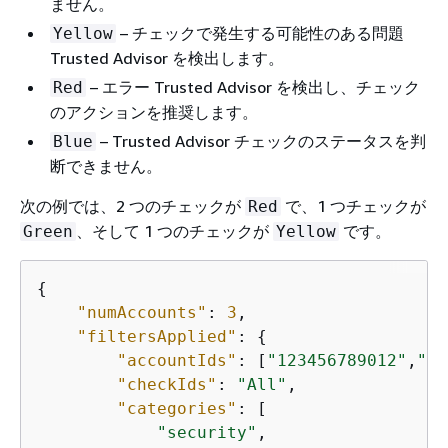
ません。
– チェックで発生する可能性のある問題
Yellow
Trusted Advisor を検出します。
– エラー Trusted Advisor を検出し、チェック
Red
のアクションを推奨します。
– Trusted Advisor チェックのステータスを判
Blue
断できません。
次の例では、2 つのチェックが
で、1 つチェックが
Red
、そして 1 つのチェックが
です。
Green
Yellow
{
"numAccounts"
: 
3
,

"filtersApplied"
: 
{
"accountIds"
: [
"123456789012"
,
"11
"checkIds"
: 
"All"
,

"categories"
: [

"security"
,
