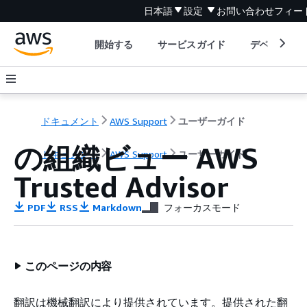
日本語
設定
お問い合わせ
フィー
開始する
サービスガイド
デベロッパ
ドキュメント
AWS Support
ユーザーガイド
の組織ビュー AWS
ドキュメント
AWS Support
ユーザーガイド
Trusted Advisor
PDF
RSS
Markdown
フォーカスモード
このページの内容
翻訳は機械翻訳により提供されています。提供された翻