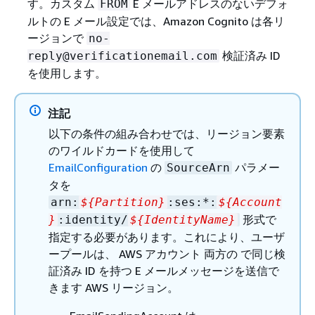
す。カスタム
E メールアドレスのないデフォ
FROM
ルトの E メール設定では、Amazon Cognito は各リ
ージョンで
no-
検証済み ID
reply@verificationemail.com
を使用します。
注記
以下の条件の組み合わせでは、リージョン要素
のワイルドカードを使用して
EmailConfiguration
の
パラメー
SourceArn
タを
arn:
$
{
Partition}
:ses:*:
$
{
Account
形式で
}
:identity/
$
{
IdentityName}
指定する必要があります。これにより、ユーザ
ープールは、 AWS アカウント 両方の で同じ検
証済み ID を持つ E メールメッセージを送信で
きます AWS リージョン。