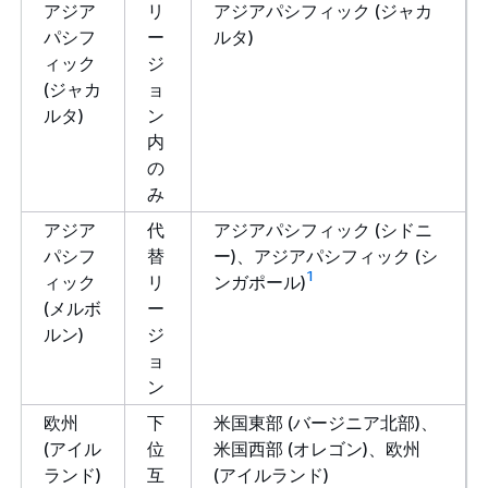
アジア
リ
アジアパシフィック (ジャカ
パシフ
ー
ルタ)
ィック
ジ
(ジャカ
ョ
ルタ)
ン
内
の
み
アジア
代
アジアパシフィック (シドニ
パシフ
替
ー)、アジアパシフィック (シ
1
ィック
リ
ンガポール)
(メルボ
ー
ルン)
ジ
ョ
ン
欧州
下
米国東部 (バージニア北部)、
(アイル
位
米国西部 (オレゴン)、欧州
ランド)
互
(アイルランド)