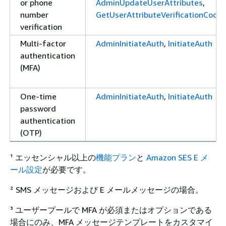
or phone
AdminUpdateUserAttributes
,
number
GetUserAttributeVerificationCode
verification
Multi-factor
AdminInitiateAuth
,
InitiateAuth
authentication
(MFA)
One-time
AdminInitiateAuth
,
InitiateAuth
password
authentication
(OTP)
¹ エッセンシャル以上の
機能プラン
と
Amazon SES E メ
ール設定
が必要です。
² SMS メッセージおよび E メールメッセージの場合。
³ ユーザープールで MFA が必須またはオプションである
場合にのみ、MFA メッセージテンプレートをカスタマイ