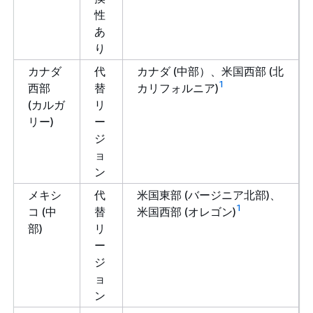
性
あ
り
カナダ
代
カナダ (中部）、米国西部 (北
1
西部
替
カリフォルニア)
(カルガ
リ
リー)
ー
ジ
ョ
ン
メキシ
代
米国東部 (バージニア北部)、
1
コ (中
替
米国西部 (オレゴン)
部)
リ
ー
ジ
ョ
ン