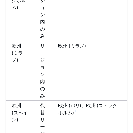
クホル
ジ
ム)
ョ
ン
内
の
み
欧州
リ
欧州 (ミラノ)
(ミラ
ー
ノ)
ジ
ョ
ン
内
の
み
欧州
代
欧州 (パリ)、欧州 (ストック
1
(スペイ
替
ホルム)
ン)
リ
ー