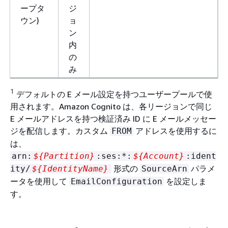
ープタ
ジ
ウン)
ョ
ン
内
の
み
1
デフォルトの E メール設定を持つユーザープールで使
用されます。Amazon Cognito は、各リージョンで同じ
E メールアドレスを持つ検証済み ID に E メールメッセー
ジを配信します。カスタム
アドレスを使用するに
FROM
は、
arn:
$
{
Partition}
:ses:*:
$
{
Account}
:ident
形式の
パラメ
ity/
$
{
IdentityName}
SourceArn
ータを使用して
を設定しま
EmailConfiguration
す。