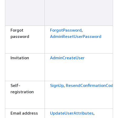
Forgot
ForgotPassword
,
password
AdminResetUserPassword
Invitation
AdminCreateUser
Self-
SignUp
,
ResendConfirmationCode
registration
Email address
UpdateUserAttributes
,