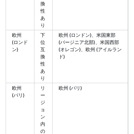
換
性
あ
り
欧州
下
欧州 (ロンドン)、米国東部
(ロンド
位
(バージニア北部)、米国西部
ン)
互
(オレゴン)、欧州 (アイルラン
換
ド)
性
あ
り
欧州
リ
欧州 (パリ)
(パリ)
ー
ジ
ョ
ン
内
の