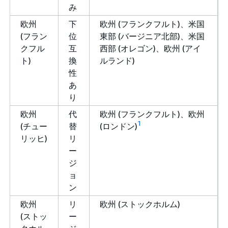
み
欧州
下
欧州 (フランクフルト)、米国
(フラン
位
東部 (バージニア北部)、米国
クフル
互
西部 (オレゴン)、欧州 (アイ
ト)
換
ルランド)
性
あ
り
欧州
代
欧州 (フランクフルト)、欧州
1
(チュー
替
(ロンドン)
リッヒ)
リ
ー
ジ
ョ
ン
欧州
リ
欧州 (ストックホルム)
(ストッ
ー