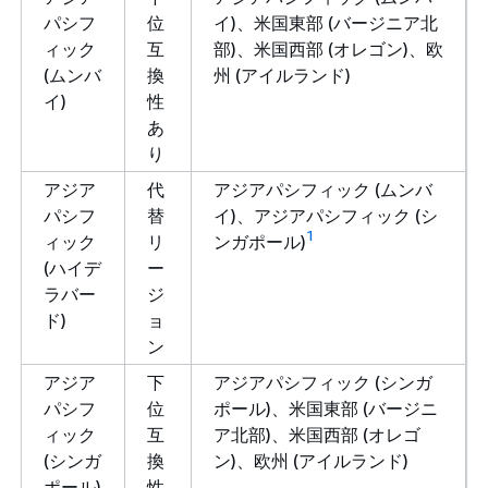
パシフ
位
イ)、米国東部 (バージニア北
ィック
互
部)、米国西部 (オレゴン)、欧
(ムンバ
換
州 (アイルランド)
イ)
性
あ
り
アジア
代
アジアパシフィック (ムンバ
パシフ
替
イ)、アジアパシフィック (シ
1
ィック
リ
ンガポール)
(ハイデ
ー
ラバー
ジ
ド)
ョ
ン
アジア
下
アジアパシフィック (シンガ
パシフ
位
ポール)、米国東部 (バージニ
ィック
互
ア北部)、米国西部 (オレゴ
(シンガ
換
ン)、欧州 (アイルランド)
ポール)
性