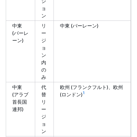
ジ
ョ
ン
中東
リ
中東 (バーレーン)
(バーレ
ー
ーン)
ジ
ョ
ン
内
の
み
中東
代
欧州 (フランクフルト)、欧州
1
(アラブ
替
(ロンドン)
首長国
リ
連邦)
ー
ジ
ョ
ン