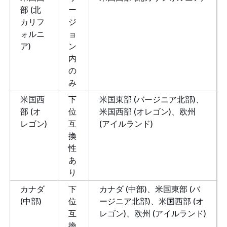
部 (北
ー
カリフ
ジ
ォルニ
ョ
ア)
ン
内
の
み
米国西
下
米国東部 (バージニア北部)、
部 (オ
位
米国西部 (オレゴン)、欧州
レゴン)
互
(アイルランド)
換
性
あ
り
カナダ
下
カナダ (中部)、米国東部 (バ
(中部)
位
ージニア北部)、米国西部 (オ
互
レゴン)、欧州 (アイルランド)
換