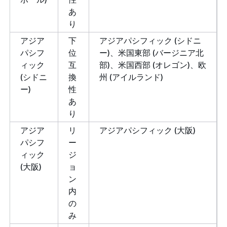
あ
り
アジア
下
アジアパシフィック (シドニ
パシフ
位
ー)、米国東部 (バージニア北
ィック
互
部)、米国西部 (オレゴン)、欧
(シドニ
換
州 (アイルランド)
ー)
性
あ
り
アジア
リ
アジアパシフィック (大阪)
パシフ
ー
ィック
ジ
(大阪)
ョ
ン
内
の
み