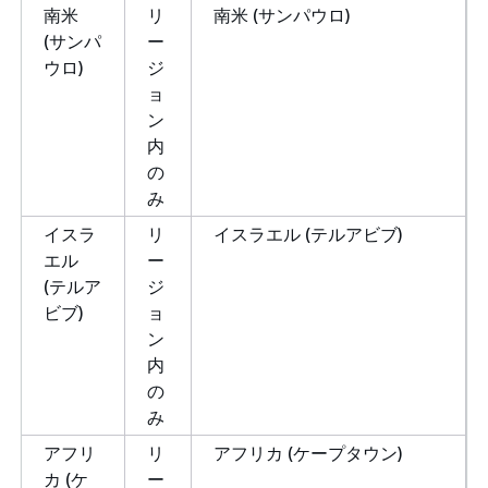
南米
リ
南米 (サンパウロ)
(サンパ
ー
ウロ)
ジ
ョ
ン
内
の
み
イスラ
リ
イスラエル (テルアビブ)
エル
ー
(テルア
ジ
ビブ)
ョ
ン
内
の
み
アフリ
リ
アフリカ (ケープタウン)
カ (ケ
ー