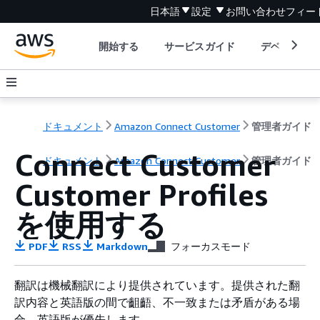
日本語
設定
お問い合わせ
フィー
開始する
サービスガイド
デベロッパ
ドキュメント
Amazon Connect Customer
管理者ガイド
Connect Customer
ドキュメント
Amazon Connect Customer
管理者ガイド
Customer Profiles
を使用する
PDF
RSS
Markdown
フォーカスモード
翻訳は機械翻訳により提供されています。提供された翻
訳内容と英語版の間で齟齬、不一致または矛盾がある場
合、英語版が優先します。