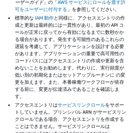
ーザーガイド
」の「
AWS サービスにロールを渡す許
可をユーザーに付与する
」を参照してください。
標準的な
IAM 動作
と同様に、アクセスエントリの作
成と更新は最終的には一貫性があり、最初の API コ
ールが正常に戻ってから有効になるまでに数秒かか
る場合があります。発生する可能性のあるこれらの
遅延を考慮して、アプリケーションを設計する必要
があります。アプリケーションの重要で高可用性の
コードパスにはアクセスエントリの作成や更新を含
めないことをお勧めします。代わりに、実行頻度が
低い別の初期化またはセットアップルーチンに の変
更を加えます。また、本番稼働ワークフローが依存
する前に、変更が伝達済みであることを確認しま
す。
アクセスエントリは
サービスリンクロール
をサポー
トしていません。プリンシパル ARN がサービスリン
クロールである場合、アクセスエントリを作成する
ことはできません。サービスリンクロールは