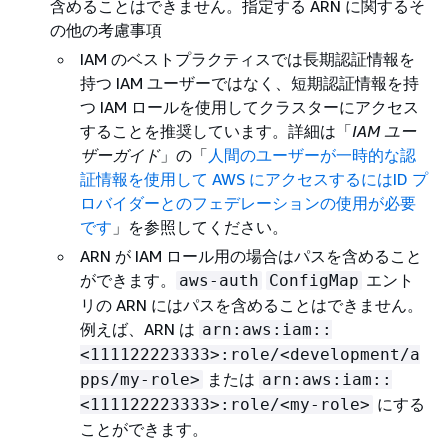
含めることはできません。指定する ARN に関するそ
の他の考慮事項
IAM のベストプラクティスでは長期認証情報を
持つ IAM ユーザーではなく、短期認証情報を持
つ IAM ロールを使用してクラスターにアクセス
することを推奨しています。詳細は「
IAM ユー
ザーガイド
」の「
人間のユーザーが一時的な認
証情報を使用して AWS にアクセスするにはID プ
ロバイダーとのフェデレーションの使用が必要
です
」を参照してください。
ARN が IAM ロール用の場合はパスを含めること
ができます。
エント
aws-auth
ConfigMap
リの ARN にはパスを含めることはできません。
例えば、ARN は
arn:aws:iam::
<111122223333>:role/<development/a
または
pps/my-role>
arn:aws:iam::
にする
<111122223333>:role/<my-role>
ことができます。