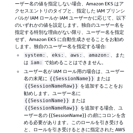
ーザー名の値を指定しない場合、Amazon EKS はア
クセスエントリのタイプと、指定した IAM プリンシ
パルが IAM ロールか IAM ユーザーかに応じて、以下
のいずれかの値を設定します。独自のユーザー名を
指定する特別な理由がない限り、ユーザー名を指定
せず、Amazon EKS に自動生成させることをお勧め
します。独自のユーザー名を指定する場合:
、
、
、
、また
system:
eks:
aws:
amazon:
は
で始めることはできません。
iam:
ユーザー名が IAM ロール用の場合は、ユーザー
名の末尾に
または
{
{
SessionName}}
を追加することをお
{
{
SessionNameRaw}}
勧めします。ユーザー名に
または
{
{
SessionName}}
を追加する場合、ユ
{
{
SessionNameRaw}}
ーザー名の
{
{
SessionName}} の
前
にコロンを含
める必要があります。このロールを引き受ける
と、ロールを引き受けるときに指定された AWS