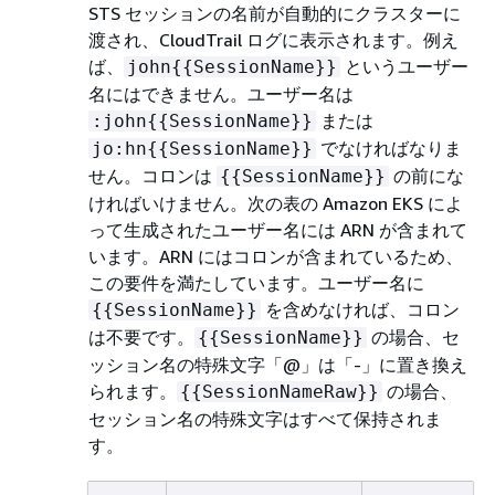
STS セッションの名前が自動的にクラスターに
渡され、CloudTrail ログに表示されます。例え
ば、
というユーザー
john
{
{
SessionName}}
名にはできません。ユーザー名は
または
:john
{
{
SessionName}}
でなければなりま
jo:hn
{
{
SessionName}}
せん。コロンは
の前にな
{
{
SessionName}}
ければいけません。次の表の Amazon EKS によ
って生成されたユーザー名には ARN が含まれて
います。ARN にはコロンが含まれているため、
この要件を満たしています。ユーザー名に
を含めなければ、コロン
{
{
SessionName}}
は不要です。
の場合、セ
{
{
SessionName}}
ッション名の特殊文字「@」は「-」に置き換え
られます。
の場合、
{
{
SessionNameRaw}}
セッション名の特殊文字はすべて保持されま
す。