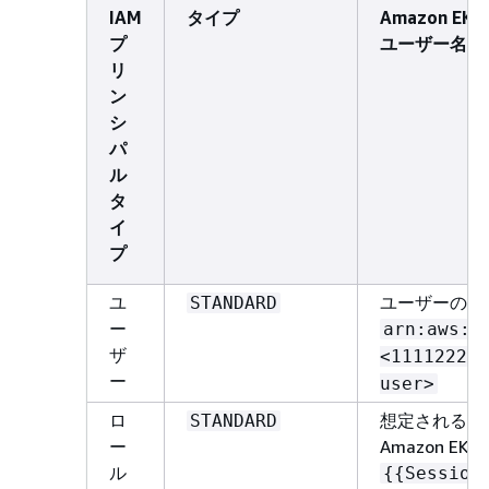
IAM
タイプ
Amazon E
プ
ユーザー名の
リ
ン
シ
パ
ル
タ
イ
プ
ユ
ユーザーの A
STANDARD
ー
arn:aws:i
ザ
<111122223
ー
user>
ロ
想定されるロー
STANDARD
ー
Amazon EKS
ル
{
{
Session