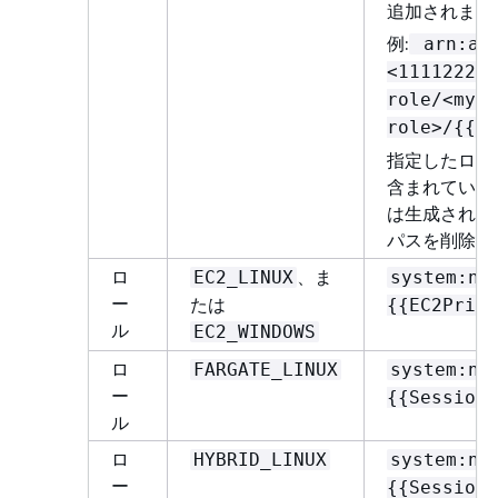
追加されます
例:
arn:aws
<111122223
role/<my-
role>/
{
{
Se
指定したロール
含まれている場合
は生成された
パスを削除し
ロ
、ま
EC2_LINUX
system:no
ー
たは
{
{
EC2Priva
ル
EC2_WINDOWS
ロ
FARGATE_LINUX
system:no
ー
{
{
SessionN
ル
ロ
HYBRID_LINUX
system:no
ー
{
{
SessionN