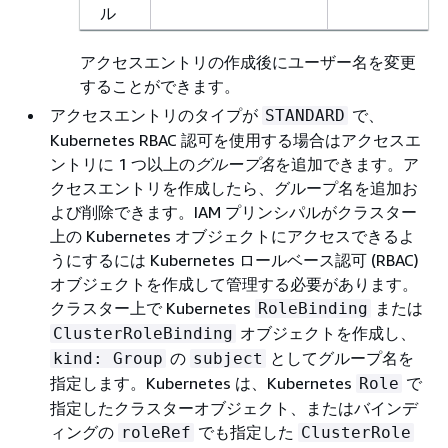
ル
アクセスエントリの作成後にユーザー名を変更
することができます。
アクセスエントリのタイプが
で、
STANDARD
Kubernetes RBAC 認可を使用する場合はアクセスエ
ントリに 1 つ以上の
グループ名
を追加できます。ア
クセスエントリを作成したら、グループ名を追加お
よび削除できます。IAM プリンシパルがクラスター
上の Kubernetes オブジェクトにアクセスできるよ
うにするには Kubernetes ロールベース認可 (RBAC)
オブジェクトを作成して管理する必要があります。
クラスター上で Kubernetes
または
RoleBinding
オブジェクトを作成し、
ClusterRoleBinding
の
としてグループ名を
kind: Group
subject
指定します。Kubernetes は、Kubernetes
で
Role
指定したクラスターオブジェクト、またはバインデ
ィングの
でも指定した
roleRef
ClusterRole