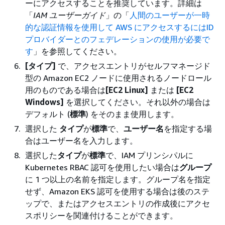
ーにアクセスすることを推奨しています。詳細は
「
IAM ユーザーガイド
」の「
人間のユーザーが一時
的な認証情報を使用して AWS にアクセスするにはID
プロバイダーとのフェデレーションの使用が必要で
す
」を参照してください。
[タイプ]
で、アクセスエントリがセルフマネージド
型の Amazon EC2 ノードに使用されるノードロール
用のものである場合は
[EC2 Linux]
または
[EC2
Windows]
を選択してください。それ以外の場合は
デフォルト (
標準
) をそのまま使用します。
選択した
タイプ
が
標準
で、
ユーザー名
を指定する場
合はユーザー名を入力します。
選択した
タイプ
が
標準
で、IAM プリンシパルに
Kubernetes RBAC 認可を使用したい場合は
グループ
に 1 つ以上の名前を指定します。グループ名を指定
せず、Amazon EKS 認可を使用する場合は後のステ
ップで、またはアクセスエントリの作成後にアクセ
スポリシーを関連付けることができます。