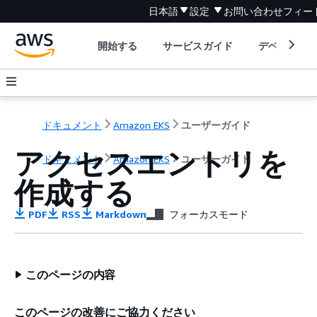
日本語
設定
お問い合わせ
フィー
開始する
サービスガイド
デベロッパ
ドキュメント
Amazon EKS
ユーザーガイド
アクセスエントリを
ドキュメント
Amazon EKS
ユーザーガイド
作成する
PDF
RSS
Markdown
フォーカスモード
このページの内容
このページの改善にご協力ください