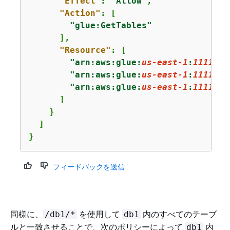
"Effect"
: 
"Allow"
,

"Action"
: [

"glue:GetTables"
      ],

"Resource"
: [

"arn:aws:glue:
us-east-1
:
1111222
"arn:aws:glue:
us-east-1
:
1111222
"arn:aws:glue:
us-east-1
:
1111222
      ]

    }

  ]

}
フィードバックを送信
同様に、
を使用して
内のすべてのテーブ
/db1/*
db1
ルと一致させることで、次のポリシーによって
内
db1