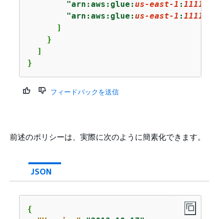
"arn:aws:glue:
us-east-1
:
1111222
"arn:aws:glue:
us-east-1
:
1111222
      ]

    }

  ]

}
フィードバックを送信
前述のポリシーは、実際に次のように簡素化できます。
JSON
{