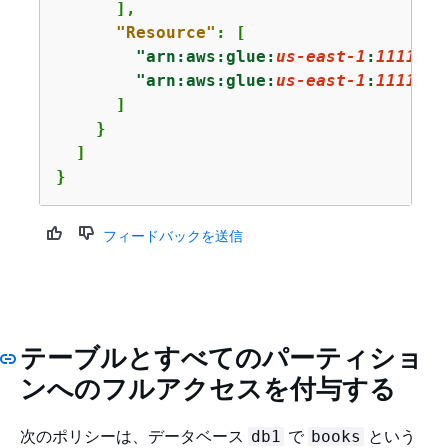
      ],

"Resource"
: [

"arn:aws:glue:
us-east-1
:
1111222
"arn:aws:glue:
us-east-1
:
1111222
      ]

    }

  ]

}
フィードバックを送信
テーブルとすべてのパーティショ
ンへのフルアクセスを付与する
次のポリシーは、データベース
で
という
db1
books