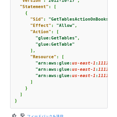
"Version"
:
"2012-10-17"
,

"Statement"
: [

{
"Sid"
: 
"GetTablesActionOnBooks"
,

"Effect"
: 
"Allow"
,

"Action"
: [

"glue:GetTables"
,

"glue:GetTable"
      ],

"Resource"
: [

"arn:aws:glue:
us-east-1
:
1111222
"arn:aws:glue:
us-east-1
:
1111222
"arn:aws:glue:
us-east-1
:
1111222
      ]

    }

  ]

}
フィードバックを送信