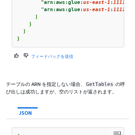
"arn:aws:glue:
us-east-1
:
1111222
"arn:aws:glue:
us-east-1
:
1111222
      ]

    }

  ]

}
フィードバックを送信
テーブルの ARN を指定しない場合、
の呼
GetTables
び出しは成功しますが、空のリストが返されます。
JSON