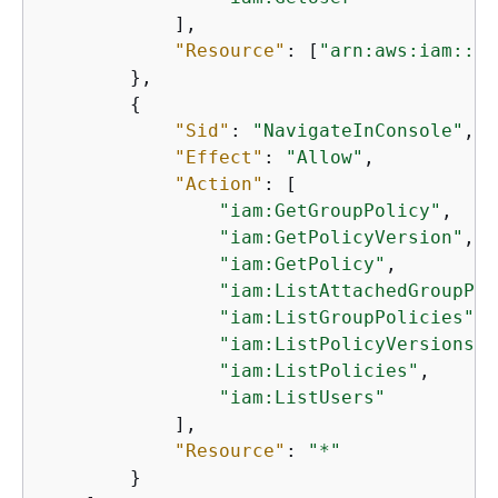
            ],

"Resource"
: [
"arn:aws:iam::*:
        },

{
"Sid"
: 
"NavigateInConsole"
,

"Effect"
: 
"Allow"
,

"Action"
: [

"iam:GetGroupPolicy"
,

"iam:GetPolicyVersion"
,

"iam:GetPolicy"
,

"iam:ListAttachedGroupPol
"iam:ListGroupPolicies"
,

"iam:ListPolicyVersions"
,

"iam:ListPolicies"
,

"iam:ListUsers"
            ],

"Resource"
: 
"*"
        }
