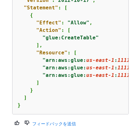
"Version"
:
"2012-10-17"
,

"Statement"
: [

{
"Effect"
: 
"Allow"
,

"Action"
: [

"glue:CreateTable"
      ],

"Resource"
: [

"arn:aws:glue:
us-east-1
:
1111222
"arn:aws:glue:
us-east-1
:
1111222
"arn:aws:glue:
us-east-1
:
1111222
      ]

    }

  ]

}
フィードバックを送信