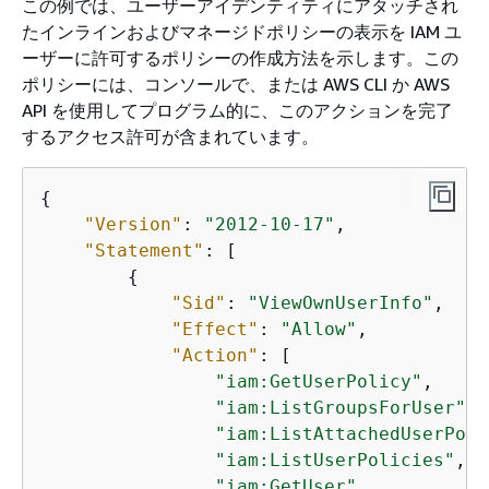
この例では、ユーザーアイデンティティにアタッチされ
たインラインおよびマネージドポリシーの表示を IAM ユ
ーザーに許可するポリシーの作成方法を示します。この
ポリシーには、コンソールで、または AWS CLI か AWS
API を使用してプログラム的に、このアクションを完了
するアクセス許可が含まれています。
{
"Version"
: 
"2012-10-17"
,

"Statement"
: [

{
"Sid"
: 
"ViewOwnUserInfo"
,

"Effect"
: 
"Allow"
,

"Action"
: [

"iam:GetUserPolicy"
,

"iam:ListGroupsForUser"
,

"iam:ListAttachedUserPoli
"iam:ListUserPolicies"
,

"iam:GetUser"