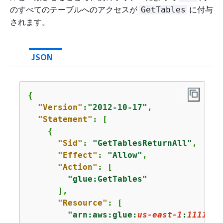
のすべてのテーブルへのアクセスが
に付与
GetTables
されます。
JSON
{
"Version"
:
"2012-10-17"
,

"Statement"
: [

{
"Sid"
: 
"GetTablesReturnAll"
,

"Effect"
: 
"Allow"
,

"Action"
: [

"glue:GetTables"
      ],

"Resource"
: [

"arn:aws:glue:
us-east-1
:
1111222