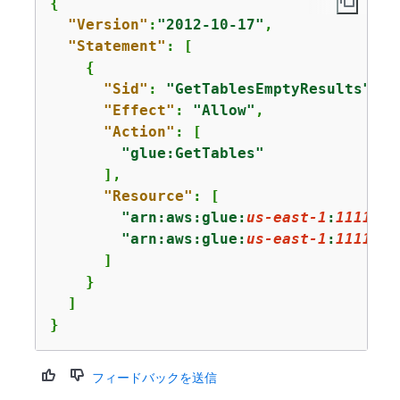
{
"Version"
:
"2012-10-17"
,

"Statement"
: [

{
"Sid"
: 
"GetTablesEmptyResults"
,

"Effect"
: 
"Allow"
,

"Action"
: [

"glue:GetTables"
      ],

"Resource"
: [

"arn:aws:glue:
us-east-1
:
1111222
"arn:aws:glue:
us-east-1
:
1111222
      ]

    }

  ]

}
フィードバックを送信