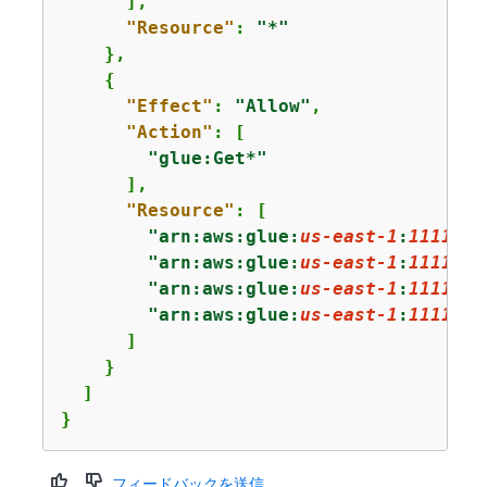
      ],

"Resource"
: 
"*"
    },

{
"Effect"
: 
"Allow"
,

"Action"
: [

"glue:Get*"
      ],

"Resource"
: [

"arn:aws:glue:
us-east-1
:
1111222
"arn:aws:glue:
us-east-1
:
1111222
"arn:aws:glue:
us-east-1
:
1111222
"arn:aws:glue:
us-east-1
:
1111222
      ]

    }

  ]

}
フィードバックを送信