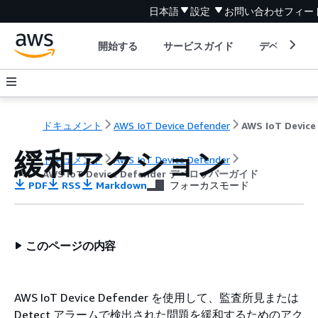
日本語
設定
お問い合わせ
フィー
開始する
サービスガイド
デベロッパ
ドキュメント
AWS IoT Device Defender
緩和アクション
ドキュメント
AWS IoT Device Defender
AWS IoT Device Defender デベロッパーガイド
PDF
RSS
Markdown
フォーカスモード
このページの内容
AWS IoT Device Defender を使用して、監査所見または
Detect アラームで検出された問題を緩和するためのアク