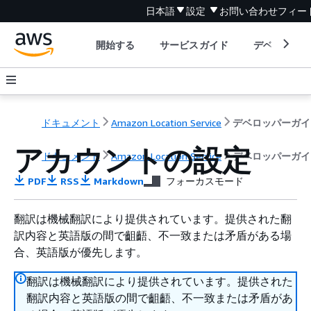
日本語
設定
お問い合わせ
フィー
開始する
サービスガイド
デベロッパ
ドキュメント
Amazon Location Service
デベロッパーガイ
アカウントの設定
ドキュメント
Amazon Location Service
デベロッパーガイ
PDF
RSS
Markdown
フォーカスモード
翻訳は機械翻訳により提供されています。提供された翻
訳内容と英語版の間で齟齬、不一致または矛盾がある場
合、英語版が優先します。
翻訳は機械翻訳により提供されています。提供された
翻訳内容と英語版の間で齟齬、不一致または矛盾があ