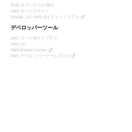
生成 AI サービスの選択
AWS サービスガイド
GitHub 上の AWS CLI チュートリアル
デベロッパーツール
AWS コード例ライブラリ
AWS CLI
AWS Builder Center
AWS デベロッパーツールブログ
役立つリンク
AWS ドキュメント MCP サーバーをダウンロー
ド
AWS コンソールにサインイン
AWS re:Post
プライバシー
サイト規約
Cookie の設定
© 2026, Amazon Web Services, Inc. or its
affiliates.All rights reserved.