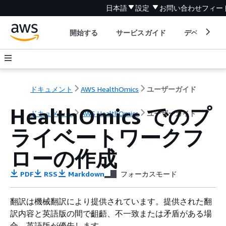
日本語
設定
お問い合わせ
フィー
開始する
サービスガイド
デベロッパ
ドキュメント
AWS HealthOmics
ユーザーガイド
HealthOmics でのプ
ドキュメント
AWS HealthOmics
ユーザーガイド
ライベートワークフ
ローの作成
PDF
RSS
Markdown
フォーカスモード
翻訳は機械翻訳により提供されています。提供された翻
訳内容と英語版の間で齟齬、不一致または矛盾がある場
合、英語版が優先します。