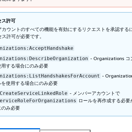
セス許可
アカウントのすべての機能を有効にするリクエストを承認する
セス許可が必要です。
nizations:AcceptHandshake
- Organizations
nizations:DescribeOrganization
使用する場合にのみ必要
- Organizati
nizations:ListHandshakesForAccount
ルを使用する場合にのみ必要
- メンバーアカウントで
CreateServiceLinkedRole
ロールを再作成する必要
erviceRoleForOrganizations
にのみ必要