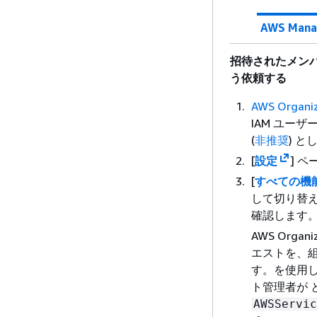
AWS Mana
招待されたメン
う依頼する
AWS Organ
IAM ユー
(
非推奨
) 
[
設定
] ペ
[
すべての機
して切り替
確認します
AWS Org
エストを、組
す。を使用して
ト管理者が
AWSServic