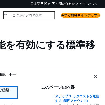
日本語
設定
お問い合わせ
フィードバック
今すぐ無料サインアップ »
ての機能を有効にする標準移
齟齬、不一
このページの内容
で齟齬、
ステップ 1: リクエストを送信
する (管理アカウント)