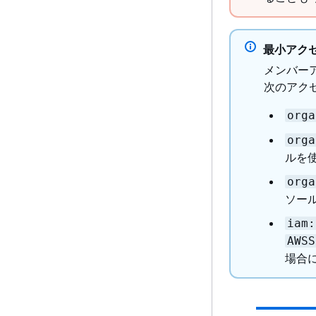
最小アク
メンバー
次のアク
orga
orga
ルを
orga
ソー
iam:
AWSS
場合