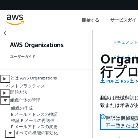
開始する
サービスガイ
ドキュメン
AWS Organizations
Org
ドキュメン
ユーザーガイド
行プ
とは AWS Organizations
PDF
RSS
M
ベストプラクティス
開始方法
翻訳は機械翻訳
組織全体の管理
致または矛盾が
組織の作成
E メールアドレスの検証
翻訳は機械翻
検証 E メールの再送信
不一致または
E メールアドレスの変更
すべての機能の有効化