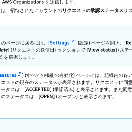
WS Organizations を送信します。
には、招待されたアカウントの
リクエストの承認ステータス
リ
ト
このページに戻るには、[
Settings
] (設定) ページを開き、[
Re
date
] (リクエストの送信日) セクションで [
View status
] (ス
) を選択します。
features
] (すべての機能の有効化) ページには、組織内の各
クエストの現在のステータスが表示されます。リクエストに同
ータスは、[
ACCEPTED
] (承諾済み) と表示されます。まだ同
のステータスは、[
OPEN
] (オープン) と表示されます。