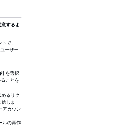
同意するよ
ントで、
トユーザー
。
始
] を選択
いることを
を求めるリク
送信しま
バーアカウン
ールの再作