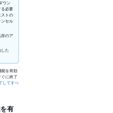
ダウン
する必要
エストの
ャンセル
既存のア
始した
機能を有効
すぐに終了
完了してすべ
能を有