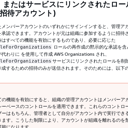
、またはサービスにリンクされたロー
(招待アカウント)
たメンバーアカウントのいずれかにサインインすると、管理ア
を承認できます。アカウントが元は組織に参加するように招待
待はすべての機能を有効にするものであり、必要に応じた
ロールの再作成の黙示的な承認を含
leForOrganizations
りに を使用して作成 AWS Organizations され、
サービスにリンクされたロールを削
leForOrganizations
作成するための招待のみが送信されます。そのためには、以下
ての機能を有効にすると、組織の管理アカウントはメンバーア
シーベースのコントロールを適用できます。これらのコントロ
ザーはもちろん、管理者として自分がアカウント内で実行でき
きます。こうした制限により、アカウントが組織を離れるのを
可能になります。