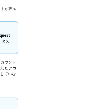
ストが表示
quest
テータス
アカウント
意したアカ
意していな