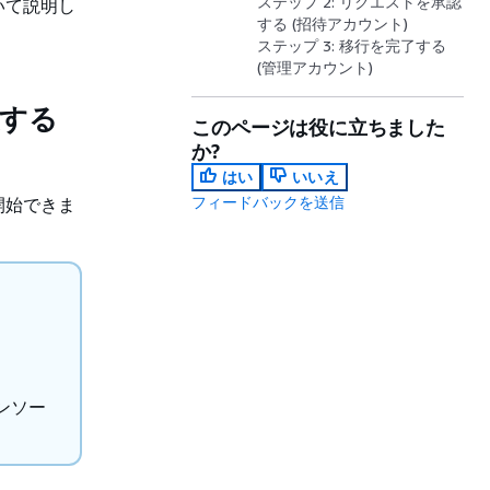
ステップ 2: リクエストを承認
いて説明し
する (招待アカウント)
ステップ 3: 移行を完了する
(管理アカウント)
認する
このページは役に立ちました
か?
はい
いいえ
フィードバックを送信
開始できま
。
 コンソー