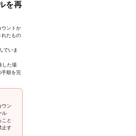
ルを再
カウントか
されたもの
んでいま
除した場
の手順を完
カウン
ール
ること
禁止す