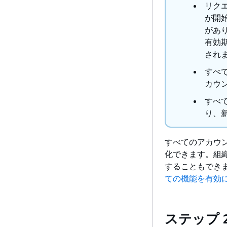
リク
が開
があ
有効
され
すべ
カウ
すべ
り、
すべてのアカウ
化できます。組
することもでき
ての機能を有効に
ステップ 