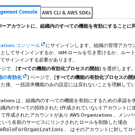
gement Console
AWS CLI & AWS SDKs
バーアカウントに、組織内のすべての機能を有効にすることに
izations コンソール
にサインインします。組織の管理アカウ
ザーとしてサインインするか、IAM ロールを引き受けるか、ルー
としてサインインする必要があります。
ージで、[
すべての機能の有効化プロセスの開始
] を選択します
能の有効化
] ページで、[
すべての機能の有効化プロセスの開
えた後、一括請求機能のみの設定には戻れないことを理解して
。
anizations は、組織内のすべての機能を有効にするための承認
織内のすべての招待された (作成されていない) アカウントに
作成されたアカウントがあり AWS Organizations 、メン
 という名前のサービスにリンクされたロールを削除した場合
、 はそのアカウントに対してロ
eRoleForOrganizations