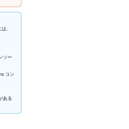
には、
 コンソー
ons コン
がある