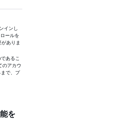
ンインし
 ロールを
必要がありま
のであるこ
てのアカウ
るまで、プ
機能を