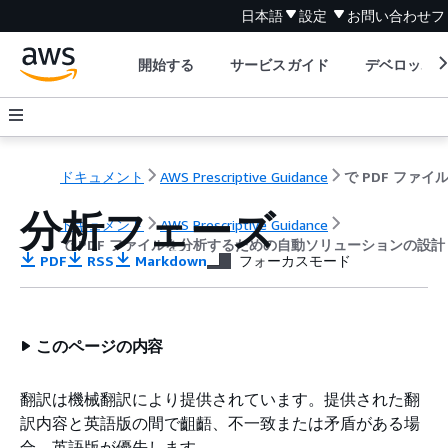
日本語
設定
お問い合わせ
フ
開始する
サービスガイド
デベロッパ
ドキュメント
AWS Prescriptive Guidance
分析フェーズ
ドキュメント
AWS Prescriptive Guidance
で PDF ファイルを分析するための自動ソリューションの設計 
PDF
RSS
Markdown
フォーカスモード
このページの内容
翻訳は機械翻訳により提供されています。提供された翻
訳内容と英語版の間で齟齬、不一致または矛盾がある場
合、英語版が優先します。