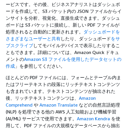
ービスです。その後、ビジネスアナリストはダッシュボ
ードを作成して、S3 バケット内の JSON ファイルからイ
ンサイトを分析、視覚化、直接生成できます。ダッシュ
ボードは S3 バケットに接続し、新しい PDF ファイルが
処理されると自動的に更新されます。
ダッシュボードを
さまざまなユーザーと共有
したり、ダッシュボード
をサ
ブスクライブ
してモバイルデバイスで表示したりするこ
ともできます。詳細については、Amazon Quick ドキュ
メントの
Amazon S3 ファイルを使用したデータセットの
作成
」を参照してください。
ほとんどの PDF ファイルには、フォームとテーブル内ま
たはフリーテキストの段落にリッチテキストコンテンツ
も含まれています。テキストコンテンツが抽出された
後、リッチテキストコンテンツは、
Amazon
Comprehend
や
Amazon Translate
などの自然言語処理
(NLP) を処理できる他の AWS 人工知能および機械学習
(AI/ML) サービスで使用できます。
Amazon Kendra
を使
用して、PDF ファイルの大規模なデータベースから抽出