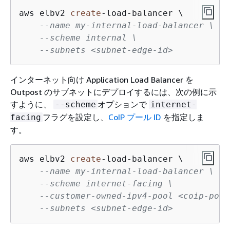
aws elbv2 
create
-
load
-
balancer \

--name my-internal-load-balancer \
--scheme internal \
--subnets <subnet-edge-id>
インターネット向け Application Load Balancer を
Outpost のサブネットにデプロイするには、次の例に示
すように、
オプションで
--scheme
internet-
フラグを設定し、
CoIP プール ID
を指定しま
facing
す。
aws elbv2 
create
-
load
-
balancer \

--name my-internal-load-balancer \
--scheme internet-facing \
--customer-owned-ipv4-pool <coip-pool
--subnets <subnet-edge-id>