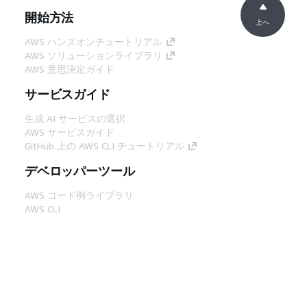
開始方法
上へ
AWS ハンズオンチュートリアル
AWS ソリューションライブラリ
AWS 意思決定ガイド
サービスガイド
生成 AI サービスの選択
AWS サービスガイド
GitHub 上の AWS CLI チュートリアル
デベロッパーツール
AWS コード例ライブラリ
AWS CLI
AWS Builder Center
AWS デベロッパーツールブログ
役立つリンク
AWS ドキュメント MCP サーバーをダウンロー
ド