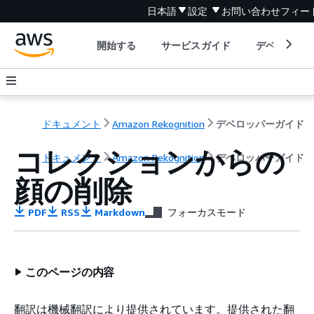
日本語
設定
お問い合わせ
フィー
開始する
サービスガイド
デベロッパ
ドキュメント
Amazon Rekognition
デベロッパーガイド
コレクションからの
ドキュメント
Amazon Rekognition
デベロッパーガイド
顔の削除
PDF
RSS
Markdown
フォーカスモード
このページの内容
翻訳は機械翻訳により提供されています。提供された翻