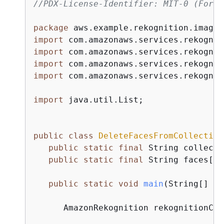
//PDX-License-Identifier: MIT-0 (For d
package
import
import
import
import
 com.amazonaws.services.rekognit
import
 java.util.List;

public
class
DeleteFacesFromCollection
public
static
final
 String collecti
public
static
final
 String faces[] 
public
static
void
main
(String[] ar
      AmazonRekognition rekognitionCli