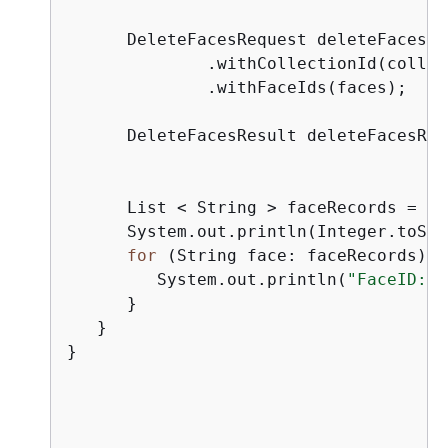
      DeleteFacesRequest deleteFacesRe
              .withCollectionId(collec
              .withFaceIds(faces);

      DeleteFacesResult deleteFacesRes
      List < String > faceRecords = de
      System.out.println(Integer.toStr
for
 (String face: faceRecords) 
{
         System.out.println(
"FaceID: "
      }

   }

}
