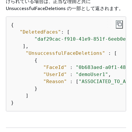
けられている場合は、正当な理由と共に
UnsuccessfulFaceDeletions の一部として返されます。
{
"DeletedFaces"
: [

"daf29cac-f910-41e9-851f-6eeb0e08
    ],

"UnsuccessfulFaceDeletions"
 : [

{
"FaceId"
 : 
"0b683aed-a0f1-48b2
"UserId"
 : 
"demoUser1"
,

"Reason"
 : [
"ASSOCIATED_TO_AN_
        }

     ]

}         