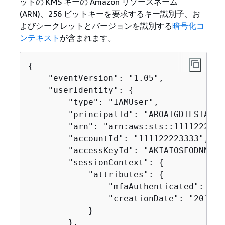
ットの KMS キーの Amazon リソースネーム
(ARN)、256 ビットキーを要求するキー識別子、お
よびシークレットとバージョンを識別する
暗号化コ
ンテキスト
が含まれます。
{
    "eventVersion": "1.05",

    "userIdentity": 
{
        "type": "IAMUser",

        "principalId": "AROAIGDTESTANDE
        "arn": "arn:aws:sts::1111222233
        "accountId": "111122223333",

        "accessKeyId": "AKIAIOSFODNN7EXA
        "sessionContext": 
{
            "attributes": 
{
                "mfaAuthenticated": "fal
                "creationDate": "2018-0
            }

        },
