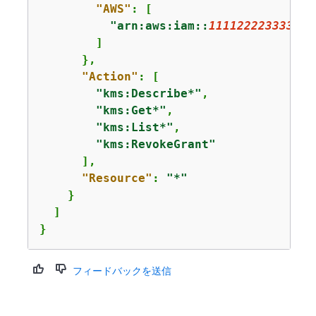
"AWS"
: [

"arn:aws:iam::
111122223333
:ro
        ]

      },

"Action"
: [

"kms:Describe*"
,

"kms:Get*"
,

"kms:List*"
,

"kms:RevokeGrant"
      ],

"Resource"
: 
"*"
    }

  ]

}
フィードバックを送信