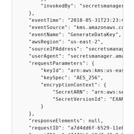
        "invokedBy": "secretsmanager.am
    },

    "eventTime": "2018-05-31T23:23:41Z",
    "eventSource": "kms.amazonaws.com",

    "eventName": "GenerateDataKey",

    "awsRegion": "us-east-2",

    "sourceIPAddress": "secretsmanager.
    "userAgent": "secretsmanager.amazona
    "requestParameters": 
{
        "keyId": "arn:aws:kms:us-east-2
        "keySpec": "AES_256",

        "encryptionContext": 
{
            "SecretARN": "arn:aws:secre
            "SecretVersionId": "EXAMPLE
        }

    },

    "responseElements": null,

    "requestID": "a7d4dd6f-6529-11e8-98