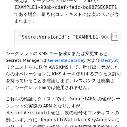
例えば、シークレットのバージョン ID が
EXAMPLE1-90ab-cdef-fedc-ba987SECRET1
である場合、暗号化コンテキストには次のペアが含
まれます。
"SecretVersionId": "EXAMPLE1-90ab-cdef
シークレットの KMS キーを確立または変更すると、
Secrets Manager は
GenerateDataKey
および
Decrypt
リクエストを に送信 AWS KMS して、呼び出し元がこれ
らのオペレーションに KMS キーを使用するアクセス許可
を持っていることを確認します。レスポンスは廃棄さ
れ、シークレット値では使用されません。
これらの検証リクエストでは、
の値がシー
SecretARN
クレットの実際の ARN となりますが、
値は、次の暗号化コンテキストの
SecretVersionId
例に示すように
に
RequestToValidateKeyAccess
なります。この特殊な値は、ログと監査証跡で検証リク