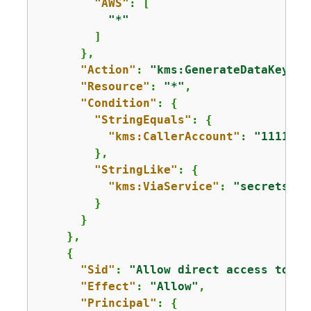
"AWS"
: [

"*"
        ]

      },

"Action"
: 
"kms:GenerateDataKey*"
,

"Resource"
: 
"*"
,

"Condition"
: 
{
"StringEquals"
: 
{
"kms:CallerAccount"
: 
"1111222
        },

"StringLike"
: 
{
"kms:ViaService"
: 
"secretsman
        }

      }

    },

{
"Sid"
: 
"Allow direct access to ke
"Effect"
: 
"Allow"
,

"Principal"
: 
{