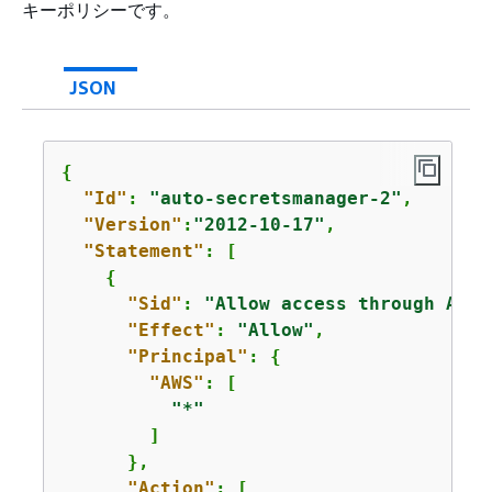
キーポリシーです。
JSON
{
"Id"
: 
"auto-secretsmanager-2"
,

"Version"
:
"2012-10-17"
,

"Statement"
: [

{
"Sid"
: 
"Allow access through AWS 
"Effect"
: 
"Allow"
,

"Principal"
: 
{
"AWS"
: [

"*"
        ]

      },

"Action"
: [
