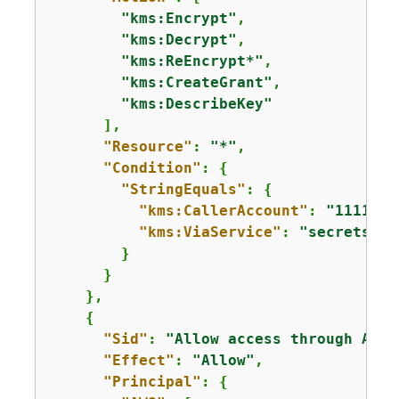
"kms:Encrypt"
,

"kms:Decrypt"
,

"kms:ReEncrypt*"
,

"kms:CreateGrant"
,

"kms:DescribeKey"
      ],

"Resource"
: 
"*"
,

"Condition"
: 
{
"StringEquals"
: 
{
"kms:CallerAccount"
: 
"1111222
"kms:ViaService"
: 
"secretsman
        }

      }

    },

{
"Sid"
: 
"Allow access through AWS 
"Effect"
: 
"Allow"
,

"Principal"
: 
{