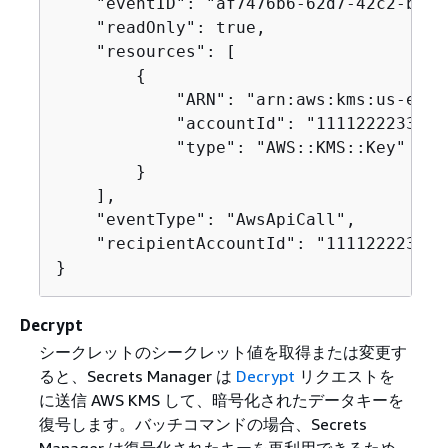
    "eventID": "af7476b6-62d7-42c2-bc02
    "readOnly": true,

    "resources": [

{
            "ARN": "arn:aws:kms:us-east
            "accountId": "111122223333",
            "type": "AWS::KMS::Key"

        }

    ],

    "eventType": "AwsApiCall",

    "recipientAccountId": "111122223333"
}
Decrypt
シークレットのシークレット値を取得または変更す
ると、Secrets Manager は
Decrypt
リクエストを
に送信 AWS KMS して、暗号化されたデータキーを
復号します。バッチコマンドの場合、Secrets
Manager は復号化されたキーを再利用できるため、