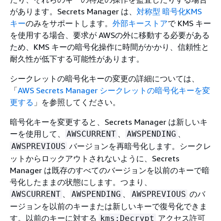
があります。Secrets Manager は、
対称型 暗号化KMS
キー
のみをサポートします。
外部キーストア
で KMS キー
を使用する場合、要求が AWSの外に移動する必要がある
ため、KMS キーの暗号化操作に時間がかかり、信頼性と
耐久性が低下する可能性があります。
シークレットの暗号化キーの変更の詳細については、
「
AWS Secrets Manager シークレットの暗号化キーを変
更する
」を参照してください。
暗号化キーを変更すると、Secrets Manager は新しいキ
ーを使用して、
、
、
AWSCURRENT
AWSPENDING
バージョンを再暗号化します。シークレ
AWSPREVIOUS
ットからロックアウトされないように、Secrets
Manager は既存のすべてのバージョンを以前のキーで暗
号化したままの状態にします。つまり、
、
、
のバ
AWSCURRENT
AWSPENDING
AWSPREVIOUS
ージョンを以前のキーまたは新しいキーで復号化できま
す。以前のキーに対する
アクセス許可
kms:Decrypt