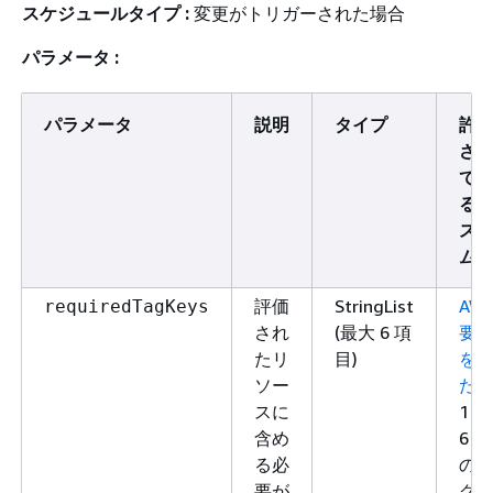
スケジュールタイプ :
変更がトリガーされた場合
パラメータ :
パラメータ
説明
タイプ
許
さ
て
る
ス
ム
評価
StringList
AW
requiredTagKeys
され
(最大 6 項
要
たリ
目)
を
ソー
た
スに
1～
含め
6 個
る必
の
要が
グ