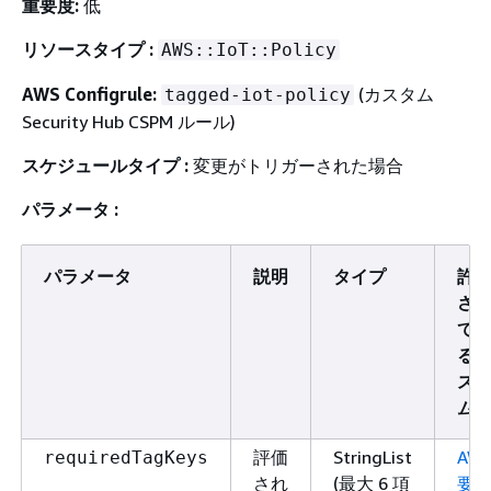
重要度:
低
リソースタイプ :
AWS::IoT::Policy
AWS Configrule:
(カスタム
tagged-iot-policy
Security Hub CSPM ルール)
スケジュールタイプ :
変更がトリガーされた場合
パラメータ :
パラメータ
説明
タイプ
許
さ
て
る
ス
ム
評価
StringList
AW
requiredTagKeys
され
(最大 6 項
要