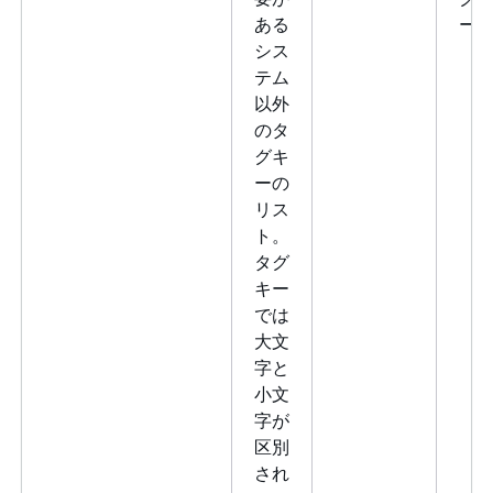
ある
ー
シス
テム
以外
のタ
グキ
ーの
リス
ト。
タグ
キー
では
大文
字と
小文
字が
区別
され