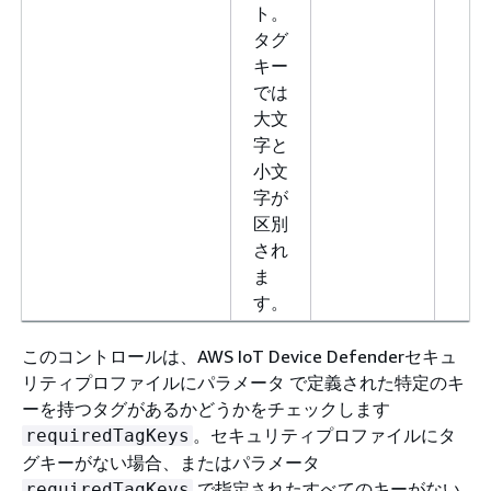
ト。
タグ
キー
では
大文
字と
小文
字が
区別
され
ま
す。
このコントロールは、AWS IoT Device Defenderセキュ
リティプロファイルにパラメータ で定義された特定のキ
ーを持つタグがあるかどうかをチェックします
。セキュリティプロファイルにタ
requiredTagKeys
グキーがない場合、またはパラメータ
で指定されたすべてのキーがない
requiredTagKeys