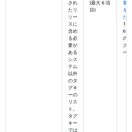
され
(最大 6 項
要
たリ
目)
を
ソー
た
スに
1～
含め
6 個
る必
の
要が
グ
ある
ー
シス
テム
以外
のタ
グキ
ーの
リス
ト。
タグ
キー
では