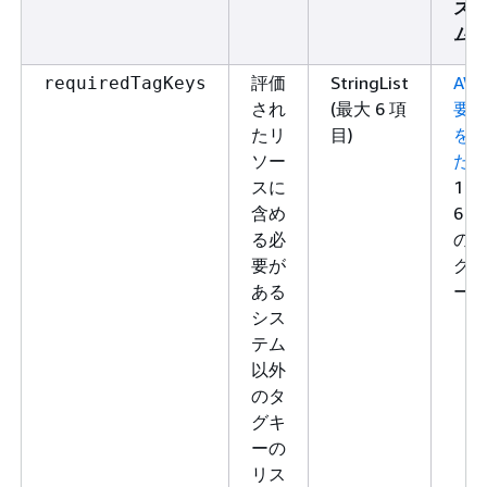
ス
ム
評価
StringList
AW
requiredTagKeys
され
(最大 6 項
要
たリ
目)
を
ソー
た
スに
1～
含め
6 個
る必
の
要が
グ
ある
ー
シス
テム
以外
のタ
グキ
ーの
リス