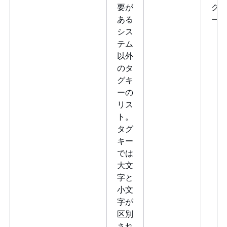
要が
グ
ある
ー
シス
テム
以外
のタ
グキ
ーの
リス
ト。
タグ
キー
では
大文
字と
小文
字が
区別
され