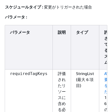
スケジュールタイプ :
変更がトリガーされた場合
パラメータ :
パラメータ
説明
タイプ
許
さ
て
る
ス
ム
評価
StringList
AW
requiredTagKeys
され
(最大 6 項
要
たリ
目)
を
ソー
た
スに
1～
含め
6 個
る必
の