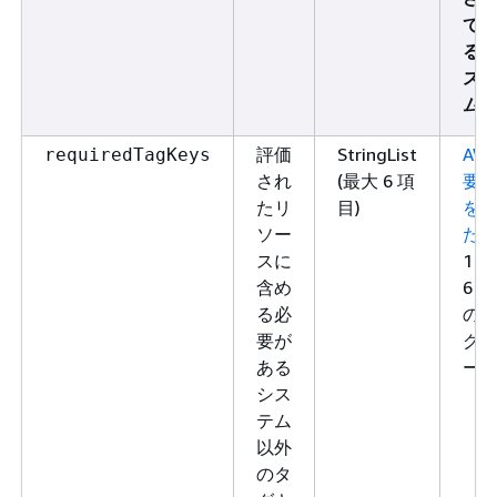
て
る
ス
ム
評価
StringList
AW
requiredTagKeys
され
(最大 6 項
要
たリ
目)
を
ソー
た
スに
1～
含め
6 個
る必
の
要が
グ
ある
ー
シス
テム
以外
のタ