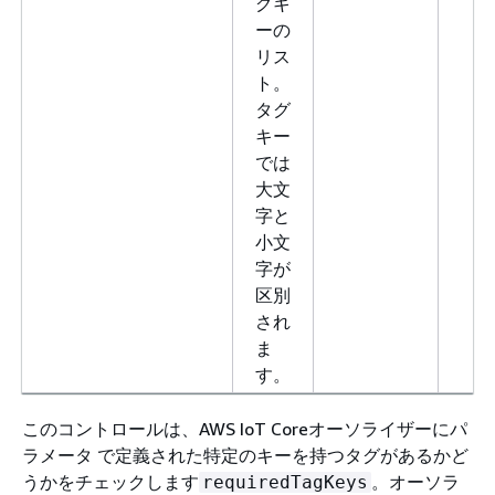
グキ
ーの
リス
ト。
タグ
キー
では
大文
字と
小文
字が
区別
され
ま
す。
このコントロールは、AWS IoT Coreオーソライザーにパ
ラメータ で定義された特定のキーを持つタグがあるかど
うかをチェックします
。オーソラ
requiredTagKeys