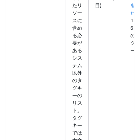
たリ
目)
を
ソー
た
スに
1～
含め
6 個
る必
の
要が
グ
ある
ー
シス
テム
以外
のタ
グキ
ーの
リス
ト。
タグ
キー
では