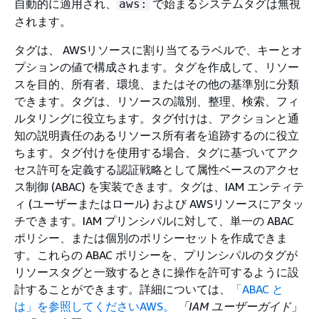
自動的に適用され、
で始まるシステムタグは無視
aws:
されます。
タグは、 AWSリソースに割り当てるラベルで、キーとオ
プションの値で構成されます。タグを作成して、リソー
スを目的、所有者、環境、またはその他の基準別に分類
できます。タグは、リソースの識別、整理、検索、フィ
ルタリングに役立ちます。タグ付けは、アクションと通
知の説明責任のあるリソース所有者を追跡するのに役立
ちます。タグ付けを使用する場合、タグに基づいてアク
セス許可を定義する認証戦略として属性ベースのアクセ
ス制御 (ABAC) を実装できます。タグは、IAM エンティテ
ィ (ユーザーまたはロール) および AWSリソースにアタッ
チできます。IAM プリンシパルに対して、単一の ABAC
ポリシー、または個別のポリシーセットを作成できま
す。これらの ABAC ポリシーを、プリンシパルのタグが
リソースタグと一致するときに操作を許可するように設
計することができます。詳細については、
「ABAC と
は」を参照してくださいAWS。
「IAM ユーザーガイド
」