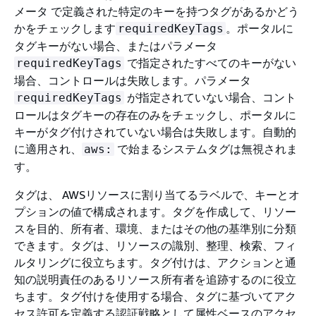
メータ で定義された特定のキーを持つタグがあるかどう
かをチェックします
。ポータルに
requiredKeyTags
タグキーがない場合、またはパラメータ
で指定されたすべてのキーがない
requiredKeyTags
場合、コントロールは失敗します。パラメータ
が指定されていない場合、コント
requiredKeyTags
ロールはタグキーの存在のみをチェックし、ポータルに
キーがタグ付けされていない場合は失敗します。自動的
に適用され、
で始まるシステムタグは無視されま
aws:
す。
タグは、 AWSリソースに割り当てるラベルで、キーとオ
プションの値で構成されます。タグを作成して、リソー
スを目的、所有者、環境、またはその他の基準別に分類
できます。タグは、リソースの識別、整理、検索、フィ
ルタリングに役立ちます。タグ付けは、アクションと通
知の説明責任のあるリソース所有者を追跡するのに役立
ちます。タグ付けを使用する場合、タグに基づいてアク
セス許可を定義する認証戦略として属性ベースのアクセ