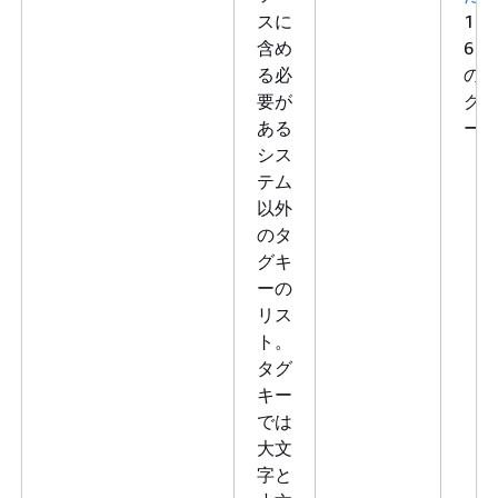
スに
1～
含め
6 個
る必
の
要が
グ
ある
ー
シス
テム
以外
のタ
グキ
ーの
リス
ト。
タグ
キー
では
大文
字と