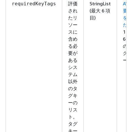
評価
StringList
AW
requiredKeyTags
され
(最大 6 項
要
たリ
目)
を
ソー
た
スに
1～
含め
6 個
る必
の
要が
グ
ある
ー
シス
テム
以外
のタ
グキ
ーの
リス
ト。
タグ
キー