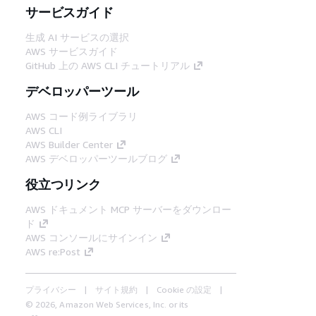
サービスガイド
生成 AI サービスの選択
AWS サービスガイド
GitHub 上の AWS CLI チュートリアル
デベロッパーツール
AWS コード例ライブラリ
AWS CLI
AWS Builder Center
AWS デベロッパーツールブログ
役立つリンク
AWS ドキュメント MCP サーバーをダウンロー
ド
AWS コンソールにサインイン
AWS re:Post
プライバシー
サイト規約
Cookie の設定
© 2026, Amazon Web Services, Inc. or its