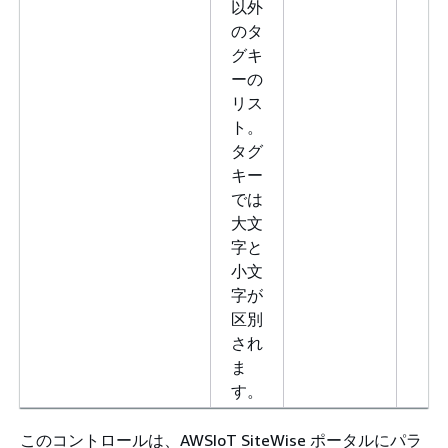
以外
のタ
グキ
ーの
リス
ト。
タグ
キー
では
大文
字と
小文
字が
区別
され
ま
す。
このコントロールは、AWSIoT SiteWise ポータルにパラ