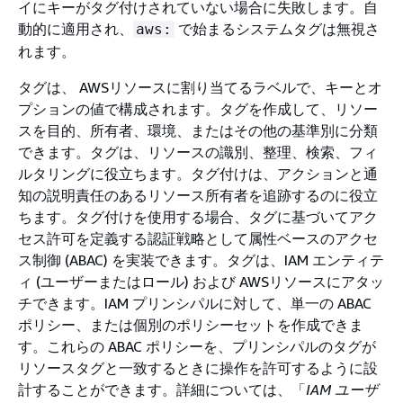
イにキーがタグ付けされていない場合に失敗します。自
動的に適用され、
で始まるシステムタグは無視さ
aws:
れます。
タグは、 AWSリソースに割り当てるラベルで、キーとオ
プションの値で構成されます。タグを作成して、リソー
スを目的、所有者、環境、またはその他の基準別に分類
できます。タグは、リソースの識別、整理、検索、フィ
ルタリングに役立ちます。タグ付けは、アクションと通
知の説明責任のあるリソース所有者を追跡するのに役立
ちます。タグ付けを使用する場合、タグに基づいてアク
セス許可を定義する認証戦略として属性ベースのアクセ
ス制御 (ABAC) を実装できます。タグは、IAM エンティテ
ィ (ユーザーまたはロール) および AWSリソースにアタッ
チできます。IAM プリンシパルに対して、単一の ABAC
ポリシー、または個別のポリシーセットを作成できま
す。これらの ABAC ポリシーを、プリンシパルのタグが
リソースタグと一致するときに操作を許可するように設
計することができます。詳細については、「
IAM ユーザ