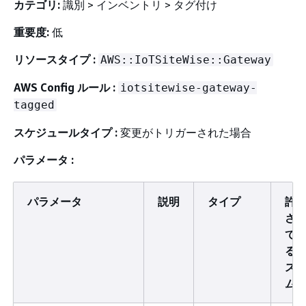
カテゴリ:
識別 > インベントリ > タグ付け
重要度:
低
リソースタイプ :
AWS::IoTSiteWise::Gateway
AWS Config ルール :
iotsitewise-gateway-
tagged
スケジュールタイプ :
変更がトリガーされた場合
パラメータ :
パラメータ
説明
タイプ
許
さ
て
る
ス
ム