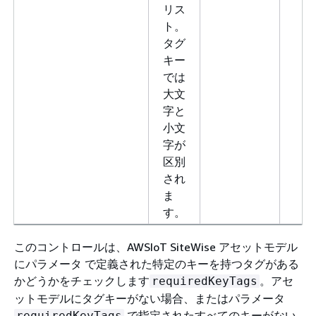
リス
ト。
タグ
キー
では
大文
字と
小文
字が
区別
され
ま
す。
このコントロールは、AWSIoT SiteWise アセットモデル
にパラメータ で定義された特定のキーを持つタグがある
かどうかをチェックします
。アセ
requiredKeyTags
ットモデルにタグキーがない場合、またはパラメータ
で指定されたすべてのキーがない
requiredKeyTags