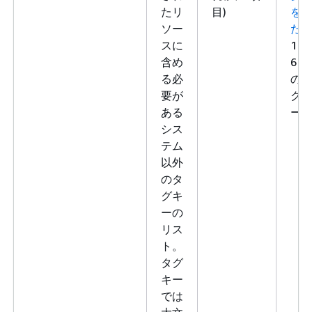
たリ
目)
を
ソー
た
スに
1～
含め
6 個
る必
の
要が
グ
ある
ー
シス
テム
以外
のタ
グキ
ーの
リス
ト。
タグ
キー
では