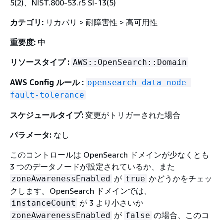
5(2)、NIST.800-53.r5 SI-13(5)
カテゴリ:
リカバリ > 耐障害性 > 高可用性
重要度:
中
リソースタイプ :
AWS::OpenSearch::Domain
AWS Config ルール :
opensearch-data-node-
fault-tolerance
スケジュールタイプ:
変更がトリガーされた場合
パラメータ:
なし
このコントロールは OpenSearch ドメインが少なくとも
3 つのデータノードが設定されているか、また
が
かどうかをチェッ
zoneAwarenessEnabled
true
クします。OpenSearch ドメインでは、
が 3 より小さいか
instanceCount
が
の場合、このコ
zoneAwarenessEnabled
false