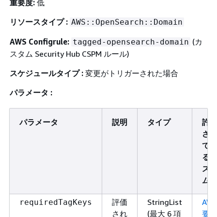
重要度:
低
リソースタイプ :
AWS::OpenSearch::Domain
AWS Configrule:
(カ
tagged-opensearch-domain
スタム Security Hub CSPM ルール)
スケジュールタイプ :
変更がトリガーされた場合
パラメータ :
パラメータ
説明
タイプ
許
さ
て
る
ス
ム
評価
StringList
AW
requiredTagKeys
され
(最大 6 項
要