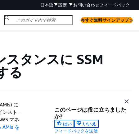
日本語
設定
お問い合わせ
フィードバック
今すぐ無料サインアップ »
ux インスタンスに SSM
ルする
AMIs) に
このページは役に立ちました
プリインストー
か?
WS マネ
はい
いいえ
AMIs を
フィードバックを送信