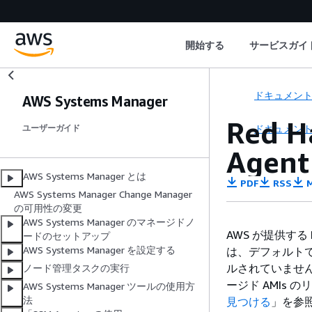
開始する
サービスガイ
ドキュメン
AWS Systems Manager
Red 
ドキュメン
ユーザーガイド
Age
AWS Systems Manager とは
PDF
RSS
M
AWS Systems Manager Change Manager
の可用性の変更
AWS Systems Manager のマネージドノ
AWS が提供する Red 
ードのセットアップ
AWS Systems Manager を設定する
は、デフォルトでは 
ルされていません
ノード管理タスクの実行
ージド AMIs 
AWS Systems Manager ツールの使用方
法
見つける
」を参