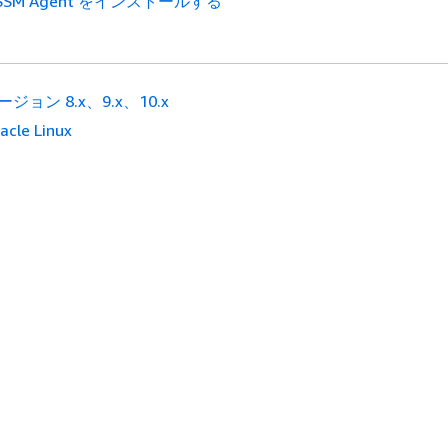
 に SSM Agent をインストールする
ージョン 8.x、9.x、10.x
acle Linux