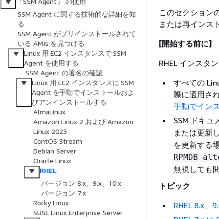
「SSM Agent」 の使用
このセクションの情
SSM Agent に関する技術的な詳細を知
または再インス
る
SSM Agent がプリインストールされて
[開始する前に]
いる AMIs を見つける
Linux 用 EC2 インスタンスで SSM
RHEL インスタ
Agent を使用する
SSM Agent の署名の確認
すべての Li
Linux 用 EC2 インスタンスに SSM
Agent を手動でインストールおよ
際に適用さ
びアンインストールする
手動でイン
AlmaLinux
SSM ドキ
Amazon Linux 2 および Amazon
Linux 2023
または更新
CentOS Stream
を更新する
Debian Server
RPMDB alt
Oracle Linux
無視しても
RHEL
バージョン 8.x、9.x、10.x
トピック
バージョン 7.x
Rocky Linux
RHEL 8.x、
SUSE Linux Enterprise Server