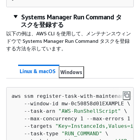
Systems Manager Run Command タ
スクを登録する
以下の例は、AWS CLI を使用して、メンテナンスウィン
ドウで Systems Manager Run Command タスクを登録
する方法を示しています。
Linux & macOS
Windows
aws ssm register-task-with-maintenance-wi
    --window-id mw-0c50858d01EXAMPLE \

    --task-arn 
"AWS-RunShellScript"
 \

    --max-concurrency 1 --max-errors 1 --
    --targets 
"Key=InstanceIds,Values=i-0
    --task-type 
"RUN_COMMAND"
 \
