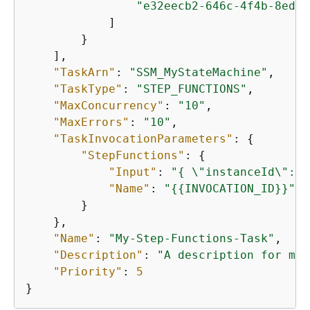
"e32eecb2-646c-4f4b-8ed1-
            ]

        }

    ],

"TaskArn"
: 
"SSM_MyStateMachine"
,

"TaskType"
: 
"STEP_FUNCTIONS"
,

"MaxConcurrency"
: 
"10"
,

"MaxErrors"
: 
"10"
,

"TaskInvocationParameters"
: 
{
"StepFunctions"
: 
{
"Input"
: 
"
{
 \"instanceId\": \
"Name"
: 
"
{
{
INVOCATION_ID}}"
        }

    },

"Name"
: 
"My-Step-Functions-Task"
,

"Description"
: 
"A description for my 
"Priority"
: 
5
}