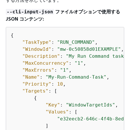
ファイルオプションで使用する
--cli-input-json
JSON コンテンツ:
{
"TaskType"
: 
"RUN_COMMAND"
,

"WindowId"
: 
"mw-0c50858d01EXAMPLE"
,

"Description"
: 
"My Run Command task t
"MaxConcurrency"
: 
"1"
,

"MaxErrors"
: 
"1"
,

"Name"
: 
"My-Run-Command-Task"
,

"Priority"
: 
10
,

"Targets"
: [

{
"Key"
: 
"WindowTargetIds"
,

"Values"
: [

"e32eecb2-646c-4f4b-8ed1-
            ]
