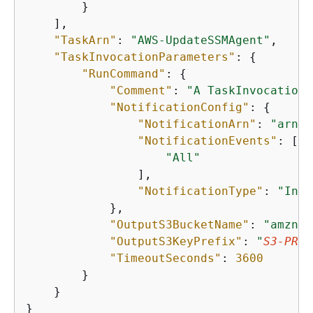
        }

    ],

"TaskArn"
: 
"AWS-UpdateSSMAgent"
,

"TaskInvocationParameters"
: 
{
"RunCommand"
: 
{
"Comment"
: 
"A TaskInvocationP
"NotificationConfig"
: 
{
"NotificationArn"
: 
"arn:a
"NotificationEvents"
: [

"All"
                ],

"NotificationType"
: 
"Invo
            },

"OutputS3BucketName"
: 
"amzn-s
"OutputS3KeyPrefix"
: 
"
S3-PREF
"TimeoutSeconds"
: 
3600
        }

    }

}