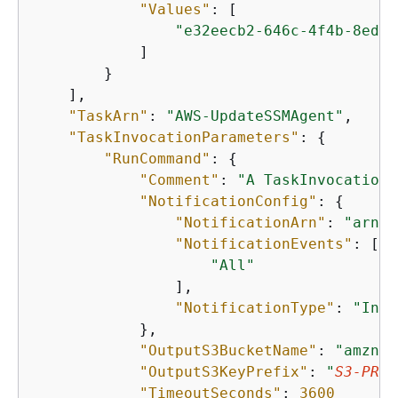
"Values"
: [

"e32eecb2-646c-4f4b-8ed1-
            ]

        }

    ],

"TaskArn"
: 
"AWS-UpdateSSMAgent"
,

"TaskInvocationParameters"
: 
{
"RunCommand"
: 
{
"Comment"
: 
"A TaskInvocationP
"NotificationConfig"
: 
{
"NotificationArn"
: 
"arn:a
"NotificationEvents"
: [

"All"
                ],

"NotificationType"
: 
"Invo
            },

"OutputS3BucketName"
: 
"amzn-s
"OutputS3KeyPrefix"
: 
"
S3-PREF
"TimeoutSeconds"
: 
3600