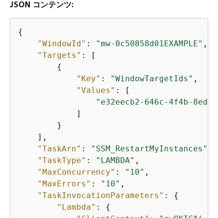
JSON コンテンツ:
{
"WindowId"
: 
"mw-0c50858d01EXAMPLE"
,

"Targets"
: [

{
"Key"
: 
"WindowTargetIds"
,

"Values"
: [

"e32eecb2-646c-4f4b-8ed1-
            ]

        }

    ],

"TaskArn"
: 
"SSM_RestartMyInstances"
,

"TaskType"
: 
"LAMBDA"
,

"MaxConcurrency"
: 
"10"
,

"MaxErrors"
: 
"10"
,

"TaskInvocationParameters"
: 
{
"Lambda"
: 
{