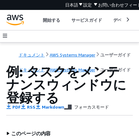
日本語
設定
お問い合わせ
フィー
開始する
サービスガイド
デベロッパ
ドキュメント
AWS Systems Manager
ユーザーガイド
例: タスクをメンテ
ドキュメント
AWS Systems Manager
ユーザーガイド
ナンスウィンドウに
登録する
PDF
RSS
Markdown
フォーカスモード
このページの内容