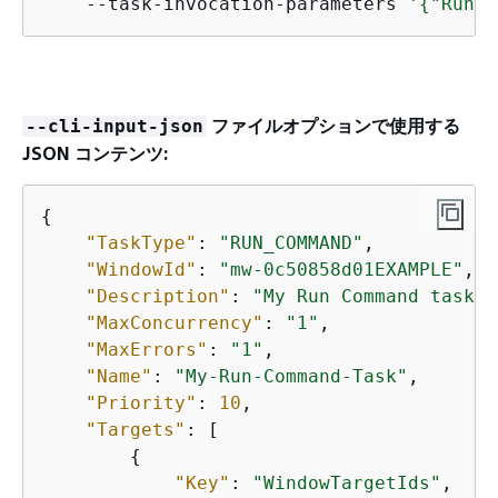
    --task-invocation-parameters 
'
{
"RunCo
ファイルオプションで使用する
--cli-input-json
JSON コンテンツ:
{
"TaskType"
: 
"RUN_COMMAND"
,

"WindowId"
: 
"mw-0c50858d01EXAMPLE"
,

"Description"
: 
"My Run Command task t
"MaxConcurrency"
: 
"1"
,

"MaxErrors"
: 
"1"
,

"Name"
: 
"My-Run-Command-Task"
,

"Priority"
: 
10
,

"Targets"
: [

{
"Key"
: 
"WindowTargetIds"
,
