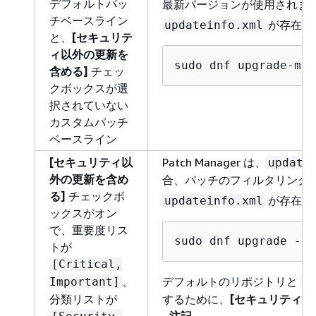
デフォルトパッ
最新バージョンが使用されま
チベースライン
が存在する
updateinfo.xml
と、
[セキュリテ
ィ以外の更新を
sudo dnf upgrade-min
含める]
チェッ
クボックスが選
択されていない
カスタムパッチ
ベースライン
[セキュリティ以
Patch Manager は、
update
外の更新を含め
合、パッチのフィルタリング
る]
チェックボ
が存在する
updateinfo.xml
ックスがオン
で、重要度リス
sudo dnf upgrade ‐‐s
トが
[Critical,
、
デフォルトのリポジトリと
Important]
u
分類リストが
するために、
[セキュリティ以