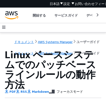
日本語
設定
お問い合わせ
フィー
開始する
サービスガイド
デベロッパ
ドキュメント
AWS Systems Manager
ユーザーガイド
Linux ベースシステ
ドキュメント
AWS Systems Manager
ユーザーガイド
ムでのパッチベース
ラインルールの動作
方法
PDF
RSS
Markdown
フォーカスモード