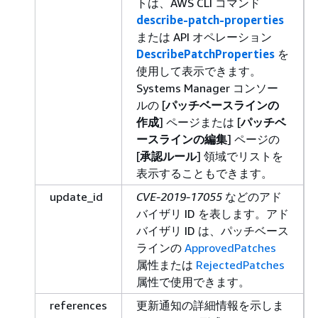
トは、AWS CLI コマンド
describe-patch-properties
または API オペレーション
DescribePatchProperties
を
使用して表示できます。
Systems Manager コンソー
ルの [
パッチベースラインの
作成
] ページまたは [
パッチベ
ースラインの編集
] ページの
[
承認ルール
] 領域でリストを
表示することもできます。
update_id
CVE-2019-17055
などのアド
バイザリ ID を表します。アド
バイザリ ID は、パッチベース
ラインの
ApprovedPatches
属性または
RejectedPatches
属性で使用できます。
references
更新通知の詳細情報を示しま