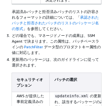
決定されます。
承認済みパッチと拒否済みパッチのリストの許容さ
れるフォーマットの詳細については、「
承認された
パッチと拒否されたパッチのリストのパッケージ名
の形式
」を参照してください。
どの場合でも、マネージドノードの成果は、SSM
Agent で決まります。この属性は、パッチベースラ
インの
PatchFilter
データ型のプロダクトキー属性の
値に対応します。
更新用のパッケージは、次のガイドラインに従って
選択されます。
セキュリティオ
パッチの選択
プション
AWS が提供した
の更新通
updateinfo.xml
事前定義済みの
れ、該当するパッケージのみ