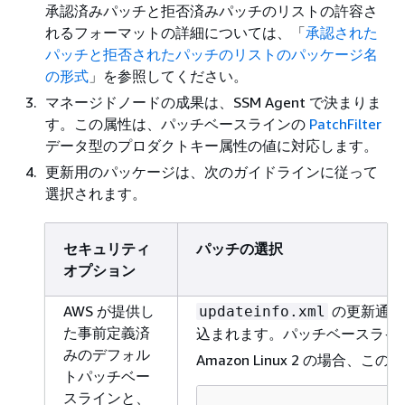
承認済みパッチと拒否済みパッチのリストの許容さ
れるフォーマットの詳細については、「
承認された
パッチと拒否されたパッチのリストのパッケージ名
の形式
」を参照してください。
マネージドノードの成果は、SSM Agent で決まりま
す。この属性は、パッチベースラインの
PatchFilter
データ型のプロダクトキー属性の値に対応します。
更新用のパッケージは、次のガイドラインに従って
選択されます。
セキュリティ
パッチの選択
オプション
AWS が提供し
の更新通知
updateinfo.xml
た事前定義済
込まれます。パッチベースライ
みのデフォル
Amazon Linux 2 の場
トパッチベー
スラインと、