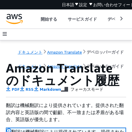
日本語
設定
お問い合わせ
フィー
開始する
サービスガイド
デベロッパ
ドキュメント
Amazon Translate
デベロッパーガイド
Amazon Translate
ドキュメント
Amazon Translate
デベロッパーガイド
のドキュメント履歴
PDF
RSS
Markdown
フォーカスモード
翻訳は機械翻訳により提供されています。提供された翻
訳内容と英語版の間で齟齬、不一致または矛盾がある場
合、英語版が優先します。
翻訳は機械翻訳により提供されています。提供された