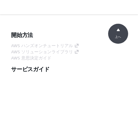
バッチ処理
」を参照して
ください。
リアルタイム翻訳
リアルタイム翻訳で最大
の入力サイズが増
10,000 文字を入力でき
開始方法
上へ
えました
るようになりました。詳
AWS ハンズオンチュートリアル
細については、
AWS ソリューションライブラリ
「
Amazon Translate の
AWS 意思決定ガイド
開始方法 (コンソール)
」
を参照してください。
サービスガイド
バッチモードにお
ネストされた入力フォル
生成 AI サービスの選択
けるネストされた
ダをバッチ翻訳ジョブに
AWS サービスガイド
GitHub 上の AWS CLI チュートリアル
入力フォルダーの
提供できるようになりま
サポート
した。詳細については、
デベロッパーツール
Amazon Translate での
AWS コード例ライブラリ
「
バッチ翻訳ジョブの実
AWS CLI
行
」を参照してくださ
AWS Builder Center
い。
AWS デベロッパーツールブログ