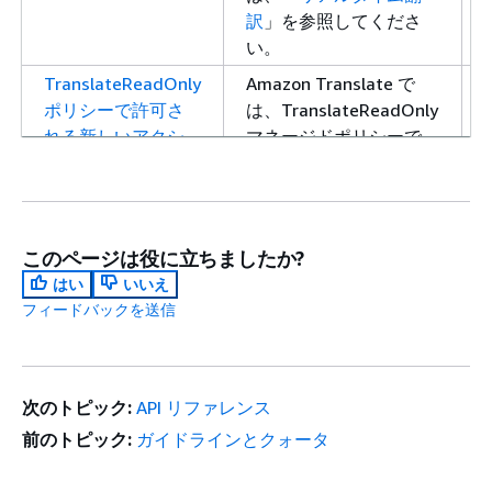
訳
」を参照してくださ
い。
TranslateReadOnly
Amazon Translate で
ポリシーで許可さ
は、TranslateReadOnly
れる新しいアクシ
マネージドポリシーで
ョン
TranslateDocument
アクションが許可される
ようになりました。詳細
については、「
AWS マ
このページは役に立ちましたか?
ネージドポリシー:
はい
いいえ
TranslateReadOnly
」を
フィードバックを送信
参照してください。
Translate が、非同
Translate が、非同期バ
期バッチ処理で追
ッチ処理で追加のリージ
次のトピック:
API リファレンス
加のリージョンを
ョンをサポートするよう
サポートするよう
になりました。詳細につ
前のトピック:
ガイドラインとクォータ
になりました。
いては、「
Amazon
Translate による非同期