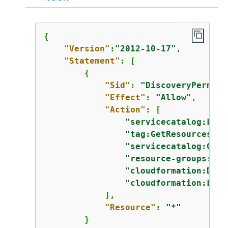
{
"Version"
:
"2012-10-17"
,

"Statement"
: [

{
"Sid"
: 
"DiscoveryPermiss
"Effect"
: 
"Allow"
,

"Action"
: [

"servicecatalog:List
"tag:GetResources"
,

"servicecatalog:GetA
"resource-groups:Lis
"cloudformation:Desc
"cloudformation:List
            ],

"Resource"
: 
"*"
        }
