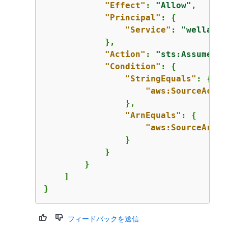
"Effect"
: 
"Allow"
,

"Principal"
: 
{
"Service"
: 
"wellarch
            },

"Action"
: 
"sts:AssumeRol
"Condition"
: 
{
"StringEquals"
: 
{
"aws:SourceAccou
                },

"ArnEquals"
: 
{
"aws:SourceArn"
:
                }

            }

        }

    ]

}
フィードバックを送信