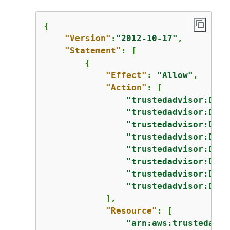
{
"Version"
:
"2012-10-17"
,

"Statement"
: [

{
"Effect"
: 
"Allow"
,

"Action"
: [

"trustedadvisor:Desc
"trustedadvisor:Desc
"trustedadvisor:Desc
"trustedadvisor:Desc
"trustedadvisor:Desc
"trustedadvisor:Desc
"trustedadvisor:Desc
"trustedadvisor:Desc
            ],

"Resource"
: [

"arn:aws:trustedadvi