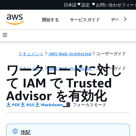
日本語
設定
お問い合わせ
フィー
開始する
サービスガイド
デベロッパ
ドキュメント
AWS Well-Architected
ユーザーガイド
ワークロードに対し
ドキュメント
AWS Well-Architected
ユーザーガイド
て IAM で Trusted
Advisor を有効化
PDF
RSS
Markdown
フォーカスモード
注記