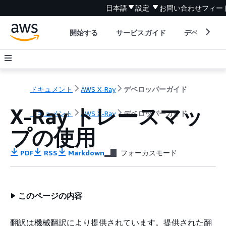
日本語
設定
お問い合わせ
フィー
開始する
サービスガイド
デベロッパ
ドキュメント
AWS X-Ray
デベロッパーガイド
X-Ray トレースマッ
ドキュメント
AWS X-Ray
デベロッパーガイド
プの使用
PDF
RSS
Markdown
フォーカスモード
このページの内容
翻訳は機械翻訳により提供されています。提供された翻