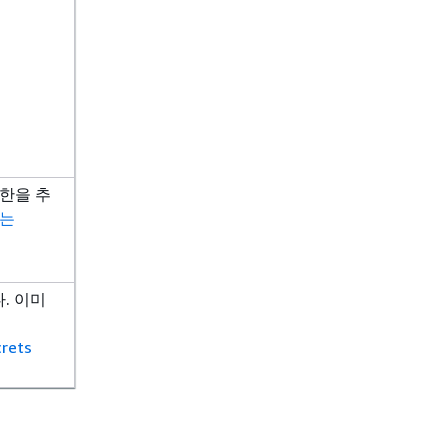
권한을 추
또는
다. 이미
crets