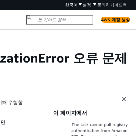
한국어
설정
문의하기
피드백
AWS 계정 생성
lizationError 오류 문제
위해 수행할
이 페이지에서
려면
The task cannot pull registry
authentication from Amazon