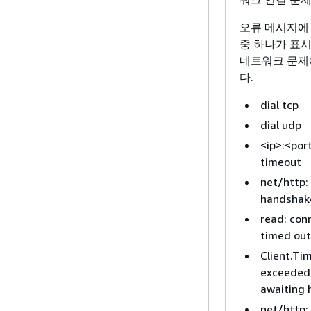
오류 메시지에
중 하나가 표
네트워크 문제
다.
dial tcp
dial udp
<ip>:<port
timeout
net/http:
handshak
read: con
timed out
Client.Ti
exceeded
awaiting 
net/http: