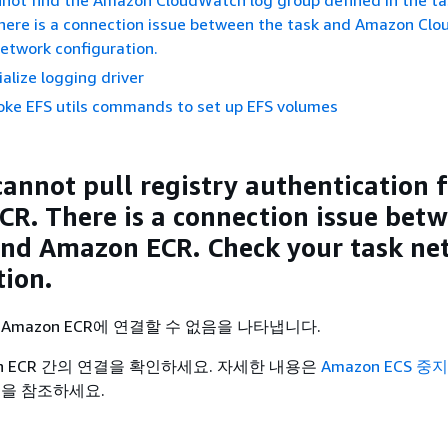
not find the Amazon CloudWatch log group defined in the ta
There is a connection issue between the task and Amazon Cl
etwork configuration.
tialize logging driver
voke EFS utils commands to set up EFS volumes
cannot pull registry authentication 
R. There is a connection issue bet
and Amazon ECR. Check your task ne
tion.
Amazon ECR에 연결할 수 없음을 나타냅니다.
n ECR 간의 연결을 확인하세요. 자세한 내용은
Amazon ECS 중
을 참조하세요.