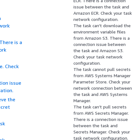
ECR. There is a connection
issue between the task and
Amazon ECR. Check your task
a
network configuration.
work
The task can't download the
environment variable files
from Amazon S3. There is a
There is a
connection issue between
ork
the task and Amazon S3.
Check your task network
configuration.
e. Check
The task cannot pull secrets
from AWS Systems Manager
Parameter Store. Check your
tion issue
network connection between
ation.
the task and AWS Systems
eve the
Manager.
ecret
The task can’t pull secrets
from AWS Secrets Manager.
There is a connection issue
ask
between the task and
Secrets Manager. Check your
task network configuration.