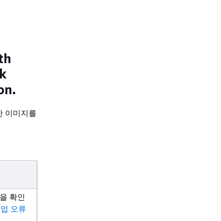
th
ck
on.
의한 이미지를
결을 확인
작업 오류