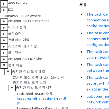
AWS Fargate
오류
EC2
The task can
Amazon ECS Anywhere
connection 
Amazon ECS Express Mode
configuratio
태스크 정의
The task can
클러스터
connection 
컨테이너 예약
configuratio
리소스에 태그 지정
The task ca
모니터링
your networ
Amazon ECS MCP 서버
The task can
문제 해결
between the 
중지된 작업 오류 해결
The task can
중지된 작업 오류 메시지 업데이트
중지된 작업 오류 보기
secret with 
중지된 작업 오류 메시지
exists in the
TaskFailedToStart 오류
pull command
ResourceInitializationError 오
network conf
류
ResourceNotFoundException 오류