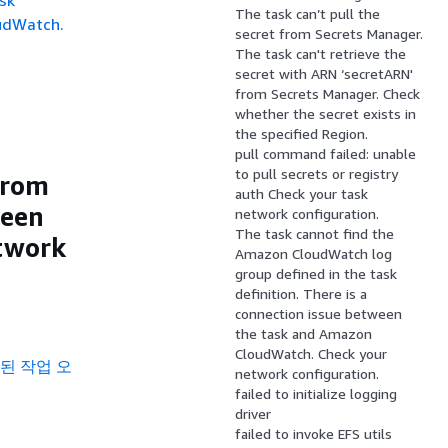
sk
The task can’t pull the
oudWatch.
secret from Secrets Manager.
The task can't retrieve the
secret with ARN ‘secretARN'
from Secrets Manager. Check
whether the secret exists in
the specified Region.
pull command failed: unable
to pull secrets or registry
from
auth Check your task
ween
network configuration.
The task cannot find the
twork
Amazon CloudWatch log
group defined in the task
definition. There is a
connection issue between
the task and Amazon
CloudWatch. Check your
지된 작업 오
network configuration.
failed to initialize logging
driver
failed to invoke EFS utils