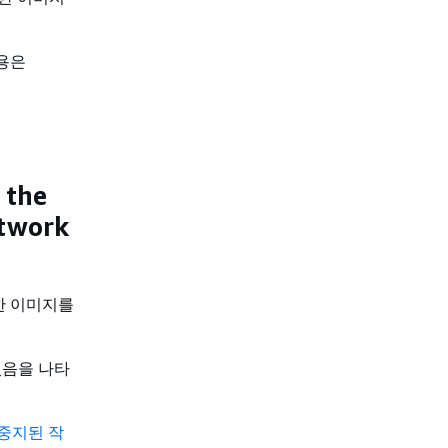
내용은
 the
etwork
의한 이미지를
 있음을 나타
S 중지된 작