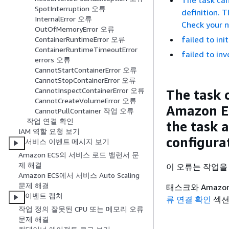
The task can
SpotInterruption 오류
definition. 
InternalError 오류
Check your n
OutOfMemoryError 오류
failed to ini
ContainerRuntimeError 오류
ContainerRuntimeTimeoutError
failed to in
errors 오류
CannotStartContainerError 오류
CannotStopContainerError 오류
CannotInspectContainerError 오류
The task 
CannotCreateVolumeError 오류
Amazon EC
CannotPullContainer 작업 오류
작업 연결 확인
the task 
IAM 역할 요청 보기
configura
서비스 이벤트 메시지 보기
Amazon ECS의 서비스 로드 밸런서 문
제 해결
이 오류는 작업을 
Amazon ECS에서 서비스 Auto Scaling
문제 해결
태스크와 Amazo
이벤트 캡처
류 연결 확인
섹션
작업 정의 잘못된 CPU 또는 메모리 오류
문제 해결