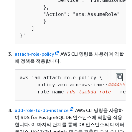
            "Service": "rds.amazonaws.c
        },

        "Action": "sts:AssumeRole"

        }

    ]

}'
attach-role-policy
AWS CLI 명령을 사용하여 역할
에 정책을 적용합니다.
aws iam attach-role-policy \

    --policy-arn arn:aws:iam::
44445555
    --role-name 
rds-lambda-role
 --regi
add-role-to-db-instance
AWS CLI 명령을 사용하
여
RDS for PostgreSQL DB 인스턴스
에 역할을 적용
합니다. 이 마지막 단계를 통해
DB 인스턴스의
데이터
베이스 사용자가 Lambda 함수를 호출할 수 있습니다.