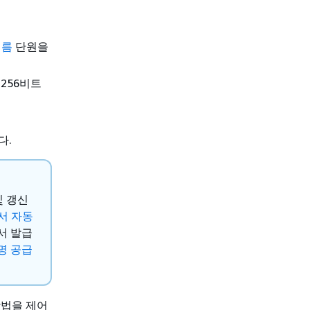
이름
단원을
256비트
다.
및 갱신
증서 자동
서 발급
명 공급
방법을 제어