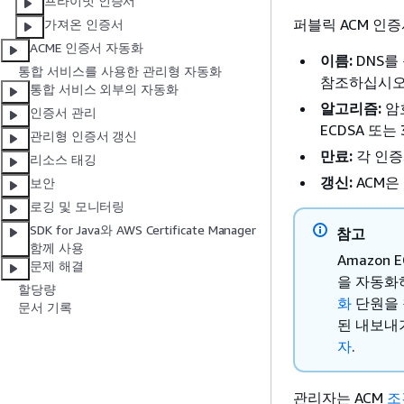
프라이빗 인증서
퍼블릭 ACM 인증
가져온 인증서
ACME 인증서 자동화
이름:
DNS를
통합 서비스를 사용한 관리형 자동화
참조하십시오
통합 서비스 외부의 자동화
알고리즘:
암호
인증서 관리
ECDSA 또는
관리형 인증서 갱신
만료:
각 인증
리소스 태깅
갱신:
ACM은
보안
로깅 및 모니터링
SDK for Java와 AWS Certificate Manager
참고
함께 사용
Amazon
문제 해결
을 자동화
할당량
화
단원을 
문서 기록
된 내보내
자
.
관리자는 ACM
조