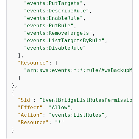
"events:PutTargets"
,

"events:DescribeRule"
,

"events:EnableRule"
,

"events:PutRule"
,

"events:RemoveTargets"
,

"events:ListTargetsByRule"
,

"events:DisableRule"
  ],

"Resource"
: [

"arn:aws:events:*:*:rule/AwsBackupMan
  ]

{
"Sid"
: 
"EventBridgeListRulesPermissions
"Effect"
: 
"Allow"
,

"Action"
: 
"events:ListRules"
,

"Resource"
: 
"*"
}