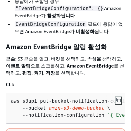
응답에가 포함된 경우
Amazon
"EventBridgeConfiguration":
{
}
EventBridge가
활성화됩니다
.
필드에 응답이 없
EventBridgeConfiguration
으면 Amazon EventBridge가
비활성화
됩니다.
Amazon EventBridge 알림 활성화
콘솔:
S3 콘솔을 열고, 버킷을 선택하고,
속성을
선택하고,
이벤트 알림
으로 스크롤하고,
Amazon EventBridge
를 선
택하고,
편집
,
켜기
,
저장
을 선택합니다.
CLI:
aws s3api put-bucket-notification-configu
    --bucket 
amzn-s3-demo-bucket
 \

    --notification-configuration 
'
{
"Event