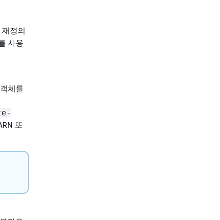
 재정의
를 사용
 객체를
te-
ARN 또