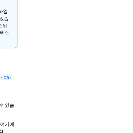
 파일
 있습
순위
록은
엔
--ca-
 수 있습
 여기에
다.