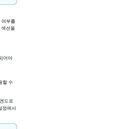
지 여부를
섹션을
함되어야
용할 수
 엔드포
설정에서