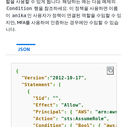
할을 사용할 수 있게 됩니다. 해당하는 예는 다음 예제의
행을 참조하세요. 이 정책을 사용하면 이름
Condition
이
인 사용자가 정책이 연결된 역할을 수임할 수 있
anika
지만, MFA를 사용하여 인증하는 경우에만 수임할 수 있습
니다.
JSON
{
"Version"
:
"2012-10-17"
,

"Statement"
: [

{
"Sid"
: 
""
,

"Effect"
: 
"Allow"
,

"Principal"
: 
{
"AWS"
: 
"arn:aws:ia
"Action"
: 
"sts:AssumeRole"
,

"Condition"
: 
{
"Bool"
: 
{
"aws:mul