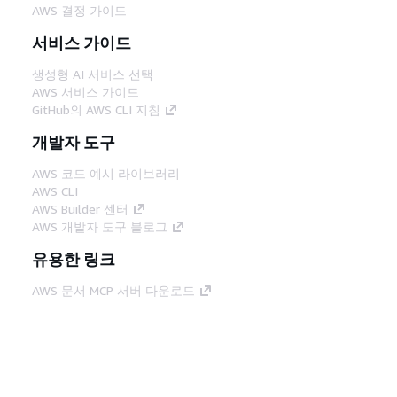
AWS 결정 가이드
서비스 가이드
생성형 AI 서비스 선택
AWS 서비스 가이드
GitHub의 AWS CLI 지침
개발자 도구
AWS 코드 예시 라이브러리
AWS CLI
AWS Builder 센터
AWS 개발자 도구 블로그
유용한 링크
AWS 문서 MCP 서버 다운로드
AWS Console에 로그인
AWS re:Post
프라이버시
사이트 이용 약관
쿠키 기본 설
정
© 2026, Amazon Web Services, Inc. 또는 계열