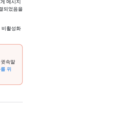
에게 메시지
연결되었음을
는 비활성화
 귓속말
를 위