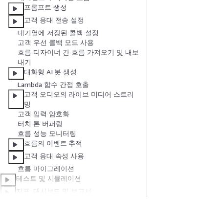
프롬프트 생성
고객 응대 전송 설정
대기열에 저장된 콜백 설정
고객 우선 콜백 모드 사용
흐름 디자이너 간 흐름 가져오기 및 내보
내기
대화형 AI 봇 생성
Lambda 함수 간접 호출
고객 오디오의 라이브 미디어 스트리
밍
고객 입력 암호화
터치 톤 버퍼링
흐름 성능 모니터링
흐름의 이벤트 추적
고객 응대 속성 사용
흐름 마이그레이션
테스트 및 시뮬레이션
지표, 대시보드 및 보고서
비즈니스 사용자를 위한 워크스페이스
설정