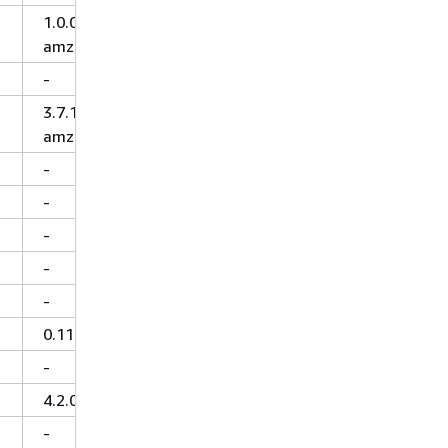
1.0.0-
amzn-4
-
3.7.1-
amzn-5
-
-
-
-
-
0.11.1
-
4.2.0
-