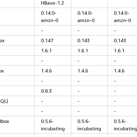
HBase-1.2
0.14.0-
0.14.0-
0.14.0-
amzn-0
amzn-0
amzn-0
-
-
-
ox
0.147
0.143
0.143
1.6.1
1.6.1
1.6.1
-
-
-
ox
1.4.6
1.4.6
1.4.6
-
-
-
0.8.3
-
-
SQL)
-
-
-
-
-
-
dbox
0.5.6-
0.5.6-
0.5.6-
incubating
incubating
incubatin