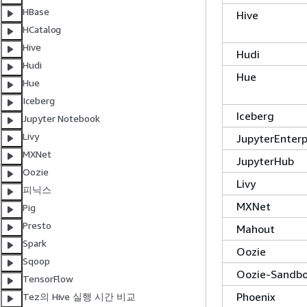
HBase
Hive
HCatalog
Hive
Hudi
Hudi
Hue
Hue
Iceberg
Iceberg
Jupyter Notebook
Livy
JupyterEnter
MXNet
JupyterHub
Oozie
Livy
피닉스
MXNet
Pig
Presto
Mahout
Spark
Oozie
Sqoop
Oozie-Sandb
TensorFlow
Phoenix
Tez의 Hive 실행 시간 비교