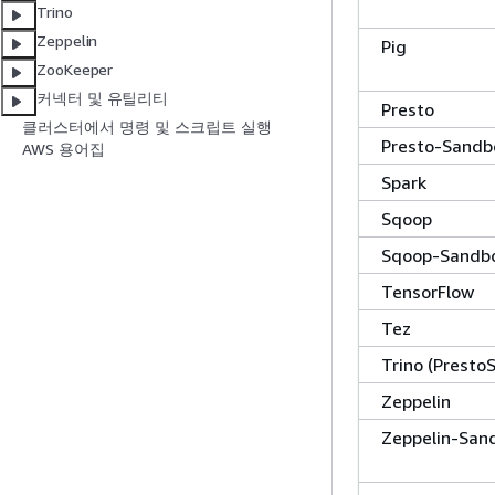
Trino
Zeppelin
Pig
ZooKeeper
커넥터 및 유틸리티
Presto
클러스터에서 명령 및 스크립트 실행
Presto-Sandb
AWS 용어집
Spark
Sqoop
Sqoop-Sandb
TensorFlow
Tez
Trino (Presto
Zeppelin
Zeppelin-San