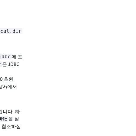
ocal.dir
에 포
jdbc
은 JDBC
r
.0 호환
안내서
에서
입니다. 하
을 설
OME
 참조하십