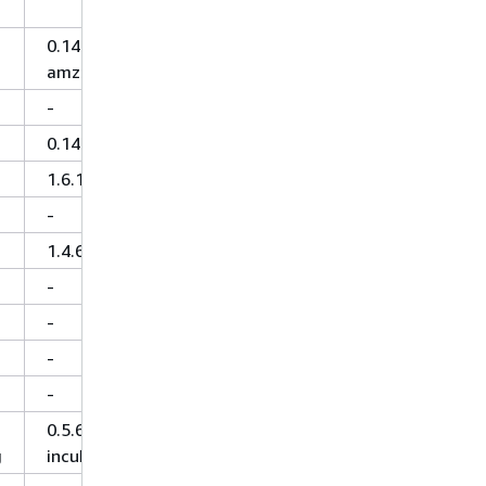
0.14.0-
amzn-0
-
0.140
1.6.1
-
1.4.6
-
-
-
-
0.5.6-
g
incubating