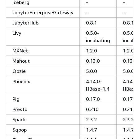
Iceberg
-
-
JupyterEnterpriseGateway
-
-
JupyterHub
0.8.1
0.8.1
Livy
0.5.0-
0.5.0-
incubating
incuba
MXNet
1.2.0
1.2.0
Mahout
0.13.0
0.13.0
Oozie
5.0.0
5.0.0
Phoenix
4.14.0-
4.14.0-
HBase-1.4
HBase-
Pig
0.17.0
0.17.0
Presto
0.210
0.210
Spark
2.3.2
2.3.2
Sqoop
1.4.7
1.4.7