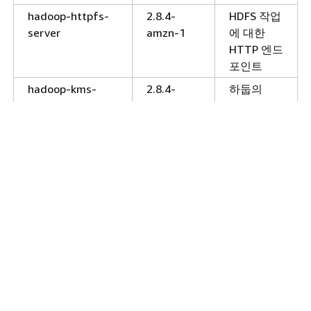
hadoop-httpfs-
2.8.4-
HDFS 작업
server
amzn-1
에 대한
HTTP 엔드
포인트
hadoop-kms-
2.8.4-
하둡의
server
amzn-1
KeyProvider
API를 기반
으로 하는 암
호화 키 관리
서버
hadoop-mapred
2.8.4-
MapReduce
amzn-1
애플리케이
션을 실행하
는
MapReduce
실행 엔진 라
이브러리