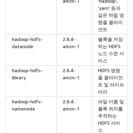
amzn-1
'hadoop',
'yarn' 등과
같은 하둡 명
령줄 클라이
언트
hadoop-hdfs-
2.8.4-
블록을 저장
datanode
amzn-1
하는 HDFS
노드 수준 서
비스
hadoop-hdfs-
2.8.4-
HDFS 명령
library
amzn-1
줄 클라이언
트 및 라이브
러리
hadoop-hdfs-
2.8.4-
파일 이름 및
namenode
amzn-1
블록 위치를
추적하는
HDFS 서비
스