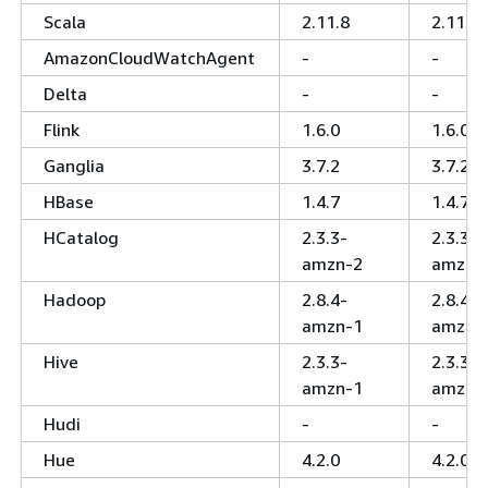
Scala
2.11.8
2.11.8
AmazonCloudWatchAgent
-
-
Delta
-
-
Flink
1.6.0
1.6.0
Ganglia
3.7.2
3.7.2
HBase
1.4.7
1.4.7
HCatalog
2.3.3-
2.3.3-
amzn-2
amzn-
Hadoop
2.8.4-
2.8.4-
amzn-1
amzn-
Hive
2.3.3-
2.3.3-
amzn-1
amzn-
Hudi
-
-
Hue
4.2.0
4.2.0