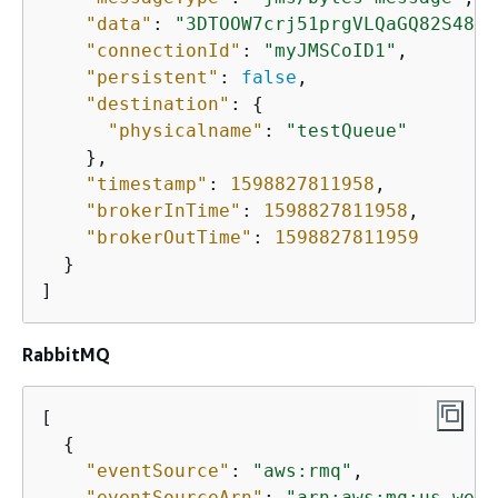
"data"
: 
"3DTOOW7crj51prgVLQaGQ82S48k=
"connectionId"
: 
"myJMSCoID1"
,

"persistent"
: 
false
,

"destination"
: 
{
"physicalname"
: 
"testQueue"
    },

"timestamp"
: 
1598827811958
,

"brokerInTime"
: 
1598827811958
,

"brokerOutTime"
: 
1598827811959
  }

]
RabbitMQ
[

{
"eventSource"
: 
"aws:rmq"
,

"eventSourceArn"
: 
"arn:aws:mq:us-west