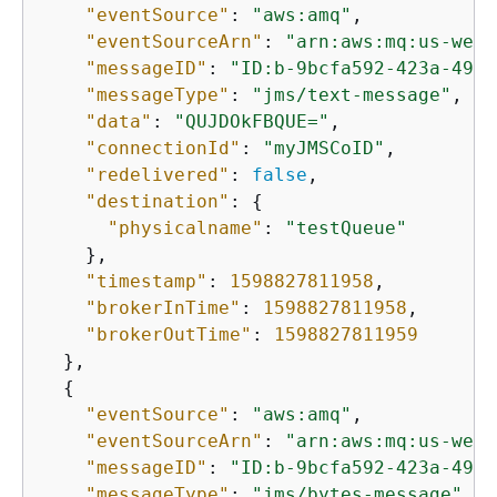
"eventSource"
: 
"aws:amq"
,

"eventSourceArn"
: 
"arn:aws:mq:us-west
"messageID"
: 
"ID:b-9bcfa592-423a-4942
"messageType"
: 
"jms/text-message"
,

"data"
: 
"QUJDOkFBQUE="
,

"connectionId"
: 
"myJMSCoID"
,

"redelivered"
: 
false
,

"destination"
: 
{
"physicalname"
: 
"testQueue"
    },

"timestamp"
: 
1598827811958
,

"brokerInTime"
: 
1598827811958
,

"brokerOutTime"
: 
1598827811959
  },

{
"eventSource"
: 
"aws:amq"
,

"eventSourceArn"
: 
"arn:aws:mq:us-west
"messageID"
: 
"ID:b-9bcfa592-423a-4942
"messageType"
: 
"jms/bytes-message"
,
