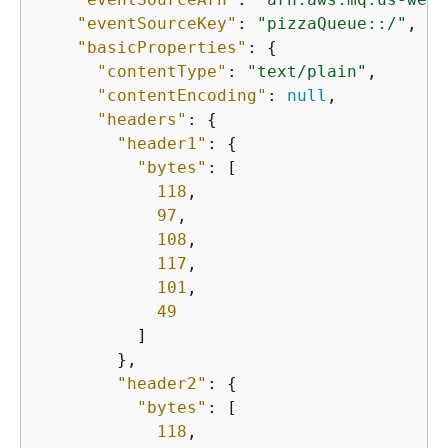
"eventSourceKey"
: 
"pizzaQueue::/"
,

"basicProperties"
: 
{
"contentType"
: 
"text/plain"
,

"contentEncoding"
: 
null
,

"headers"
: 
{
"header1"
: 
{
"bytes"
: [

118
,

97
,

108
,

117
,

101
,

49
          ]

        },

"header2"
: 
{
"bytes"
: [

118
,
