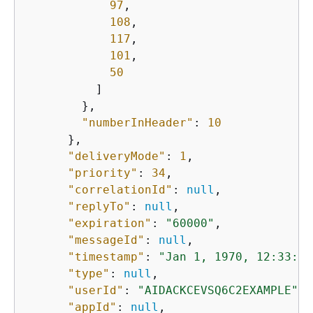
97
,

108
,

117
,

101
,

50
          ]

        },

"numberInHeader"
: 
10
      },

"deliveryMode"
: 
1
,

"priority"
: 
34
,

"correlationId"
: 
null
,

"replyTo"
: 
null
,

"expiration"
: 
"60000"
,

"messageId"
: 
null
,

"timestamp"
: 
"Jan 1, 1970, 12:33:41
"type"
: 
null
,

"userId"
: 
"AIDACKCEVSQ6C2EXAMPLE"
,

"appId"
: 
null
,
