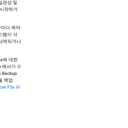
 일관성 및
가 시작하거
간마다 예약
스템이 삭
로 삭제되거나
Sx에 대한
up 에서가 수
Backup
을 백업
on FSx 파