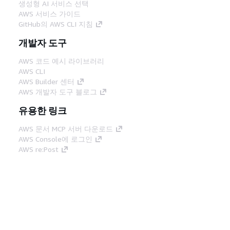
생성형 AI 서비스 선택
AWS 서비스 가이드
GitHub의 AWS CLI 지침
개발자 도구
AWS 코드 예시 라이브러리
AWS CLI
AWS Builder 센터
AWS 개발자 도구 블로그
유용한 링크
AWS 문서 MCP 서버 다운로드
AWS Console에 로그인
AWS re:Post
프라이버시
사이트 이용 약관
쿠키 기본 설
정
© 2026, Amazon Web Services, Inc. 또는 계열
사. All rights reserved.
한국어