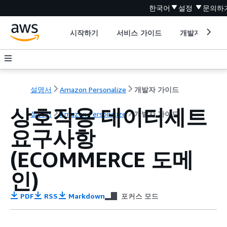
한국어
설정
문의하
시작하기
서비스 가이드
개발자 도구
설명서
Amazon Personalize
개발자 가이드
상호작용 데이터세트
설명서
Amazon Personalize
개발자 가이드
요구사항
(ECOMMERCE 도메
인)
PDF
RSS
Markdown
포커스 모드