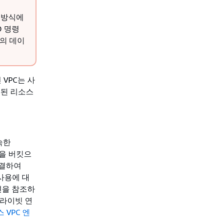
는 방식에
D 명령
자의 데이
 VPC는 사
정된 리소스
속한
픽을 버킷으
연결하여
 사용에 대
을 참조하
 프라이빗 연
스 VPC 엔