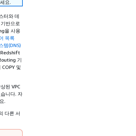
세요.
클러스터와 데
를 기반으로
ting을 사용
어 목록
템(DNS)
dshift
uting 기
COPY 및
 향상된 VPC
없습니다. 자
요.
내의 다른 서