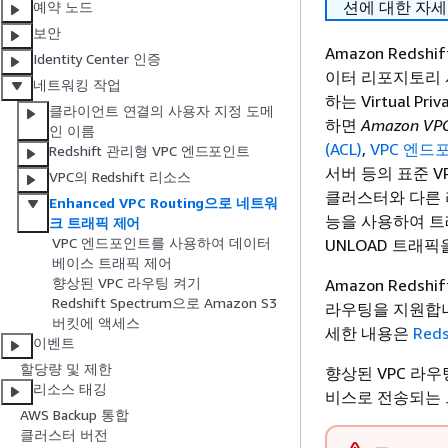
션에 대한 자세
예약 노드
보안
Amazon Redsh
Identity Center 인증
이터 리포지토리
네트워킹 작업
하는 Virtual Pr
클라이언트 연결의 사용자 지정 도메
하면
Amazon V
인 이름
(ACL)
,
VPC 엔드
Redshift 관리형 VPC 엔드포인트
서버 등의 표준 VP
VPC의 Redshift 리소스
클러스터와 다른 리소
Enhanced VPC Routing으로 네트워
능을 사용하여 트
크 트래픽 제어
VPC 엔드포인트를 사용하여 데이터
UNLOAD 트래
베이스 트래픽 제어
향상된 VPC 라우팅 켜기
Amazon Redsh
Redshift Spectrum으로 Amazon S3
라우팅을 지원합니다.
버킷에 액세스
세한 내용은
Red
이벤트
할당량 및 제한
향상된 VPC 라우팅
리소스 태깅
비스로 전송되는 
AWS Backup 통합
클러스터 버전