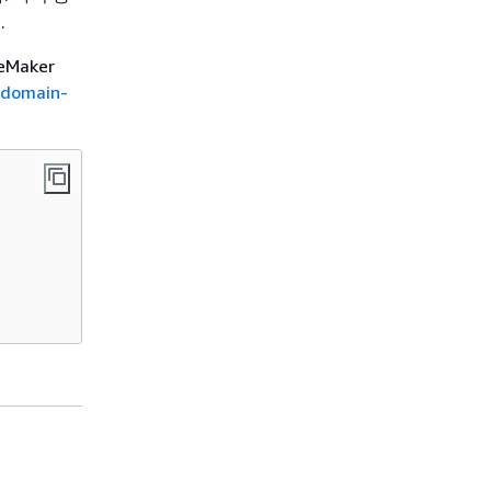
요
.
Maker
-domain-