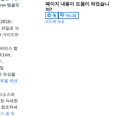
페이지 내용이 도움이 되었습니
ion 템플릿
까?
예
아니요
-2016-
피드백 제공
릿 파일로 식
용자 가이드
의
서버리스 함
,
tion
,
r
 및
된 속성을
글로벌 섹션
n 리소스와
 대한 자세한
 참조하세
소스 및 속