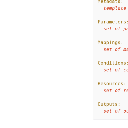
Metadata:
template
Parameters
set
of
p
Mappings:
set
of
m
Conditions
set
of
c
Resources:
set
of
r
Outputs:
set
of
o