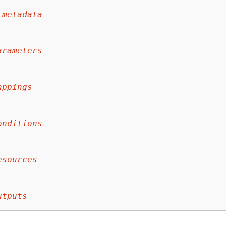
metadata
:
arameters
appings
:
onditions
esources
utputs