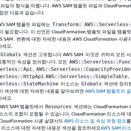
일의 형식을 따릅니다. AWS SAM 템플릿 파일과 CloudFormat
점은 다음과 같습니다.
WS SAM 템플릿 파일에는
Transform: AWS::Serverless
 필요합니다. 이 선언은 CloudFormation 템플릿 파일을 템플
S SAM . 변환에 대한 자세한 내용은
AWS CloudFormation 사
하세요.
섹션은 고유합니다 AWS SAM. 이것은 귀하의 모든 
Globals
에 공통적인 속성을 정의합니다. 모든
AWS::Serverless::Func
,
erless::Api
AWS::Serverless::CapacityProvide
,
erless::HttpApi
AWS::Serverless::SimpleTable
리소스는
섹션에 정의
erless::StateMachine
Globals
이 섹션에 대한 자세한 내용을 알아보려면
AWS SAM 템플릿의 
하세요.
AWS SAM 템플릿에서
섹션에는 CloudFormatio
Resources
리소스의 조합이 포함될 수 있습니다. CloudFormation 리소스에
CloudFormation 사용 설명서
의
AWS 리소스 및 속성 유형 참조
를
SAM 리소스에 대한 자세한 내용은 섹션을 참조하세요
AWS SAM 리