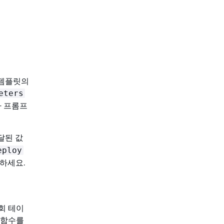
 템플릿의
eters
 프롬프
달된 값
eploy
하세요.
회 테이
 함수를