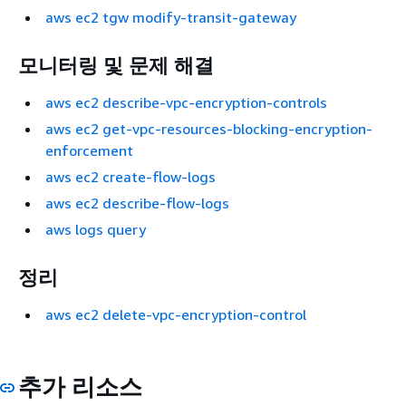
aws ec2 tgw modify-transit-gateway
모니터링 및 문제 해결
aws ec2 describe-vpc-encryption-controls
aws ec2 get-vpc-resources-blocking-encryption-
enforcement
aws ec2 create-flow-logs
aws ec2 describe-flow-logs
aws logs query
정리
aws ec2 delete-vpc-encryption-control
추가 리소스