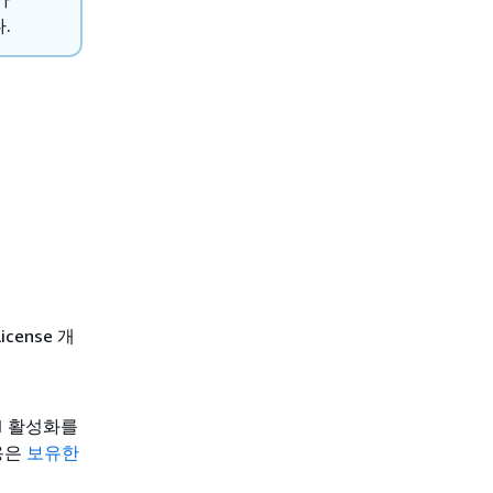
.
icense 개
11 활성화를
용은
보유한