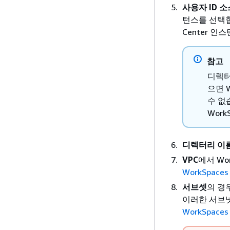
사용자 ID 소
턴스를 선택합
Center 인
참고
디렉터리
으면 
수 없습
Wor
디렉터리 이
VPC
에서 Wo
WorkSpaces
서브셋
의 경
이러한 서브넷
WorkSpace