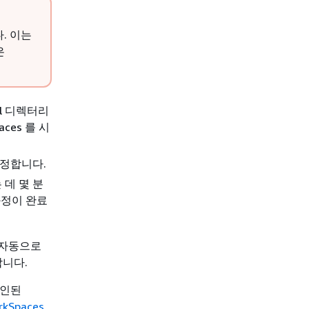
. 이는
은
al 디렉터리
paces 를 시
지정합니다.
데 몇 분
과정이 완료
도 자동으로
합니다.
 조인된
rkSpaces