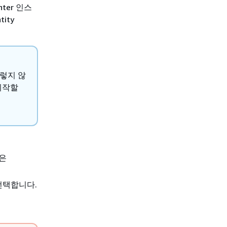
nter 인스
ity
그렇지 않
 시작할
용은
선택합니다.
은