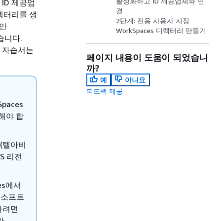
활성화하고 ID 제공업체와 연
r ID 제공업
결
디렉터리를 생
2단계: 전용 사용자 지정
지만
WorkSpaces 디렉터리 만들기
습니다.
는 자습서는
페이지 내용이 도움이 되었습니
까?
예
아니요
피드백 제공
paces
해야 합
엘(텔아비
WS 리전
es에서
 소프트
 하려면
가