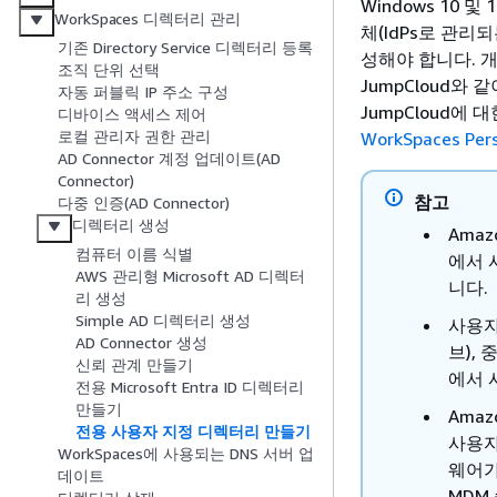
Windows 10 및 
WorkSpaces 디렉터리 관리
체(IdPs로 관리
기존 Directory Service 디렉터리 등록
성해야 합니다. 개인 
조직 단위 선택
JumpCloud와
자동 퍼블릭 IP 주소 구성
JumpCloud에
디바이스 액세스 제어
로컬 관리자 권한 관리
WorkSpaces P
AD Connector 계정 업데이트(AD
Connector)
참고
다중 인증(AD Connector)
디렉터리 생성
Amaz
컴퓨터 이름 식별
에서 
AWS 관리형 Microsoft AD 디렉터
니다.
리 생성
Simple AD 디렉터리 생성
사용자
AD Connector 생성
브), 
신뢰 관계 만들기
에서 
전용 Microsoft Entra ID 디렉터리
만들기
Amaz
전용 사용자 지정 디렉터리 만들기
사용자
WorkSpaces에 사용되는 DNS 서버 업
웨어가
데이트
MDM