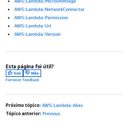
AWS::Lambda::MicrovmImage
AWS::Lambda::NetworkConnector
AWS::Lambda::Permission
AWS::Lambda::Url
AWS::Lambda::Version
Esta página foi útil?
Sim
Não
Fornecer feedback
Próximo tópico:
AWS::Lambda::Alias
Tópico anterior:
Previous