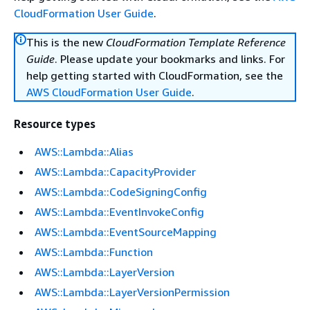
CloudFormation User Guide
.
This is the new
CloudFormation Template Reference
Guide
. Please update your bookmarks and links. For
help getting started with CloudFormation, see the
AWS CloudFormation User Guide
.
Resource types
AWS::Lambda::Alias
AWS::Lambda::CapacityProvider
AWS::Lambda::CodeSigningConfig
AWS::Lambda::EventInvokeConfig
AWS::Lambda::EventSourceMapping
AWS::Lambda::Function
AWS::Lambda::LayerVersion
AWS::Lambda::LayerVersionPermission