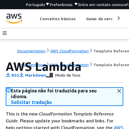
Português
Preferências
Entre em contato conosco
F
Conceitos básicos
Guias de serviço
Documentation
AWS CloudFormation
Template Refere
AWS Lambda
Documentation
AWS CloudFormation
Template Refere
RSS
Markdown
Modo de foco
Esta página não foi traduzida para seu
idioma.
Solicitar tradução
This is the new
CloudFormation Template Reference
Guide
. Please update your bookmarks and links. For
help getting started with CloudFormation, see the
AWS