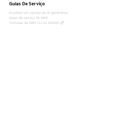
Guias De Serviço
Escolher um serviço de IA generativa
Guias de serviço da AWS
Tutoriais da AWS CLI no GitHub
Ferramentas De Desenvolvedor
Biblioteca de exemplos de código da AWS
AWS CLI
Centro de Builders AWS
Blog de ferramentas para desenvolvedores da
AWS
Links Úteis
Baixar servidor MCP de documentos da AWS
Faça login no Console da AWS
AWS re:Post
Privacidade
Termos do site
Preferências de
cookies
© 2026, Amazon Web Services, Inc. ou