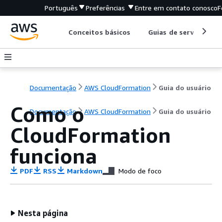
Português
Preferências
Entre em contato conosco
F
Conceitos básicos
Guias de serviço
Documentação
AWS CloudFormation
Guia do usuário
Como o
Documentação
AWS CloudFormation
Guia do usuário
CloudFormation
funciona
PDF
RSS
Markdown
Modo de foco
Nesta página