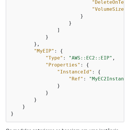
"DeleteOnTerm
"VolumeSize"
:
                        }

                    }

                ]

            }

        },

"MyEIP"
: 
{
"Type"
: 
"AWS::EC2::EIP"
,

"Properties"
: 
{
"InstanceId"
: 
{
"Ref"
: 
"MyEC2Instance
                }

            }

        }

    }

}