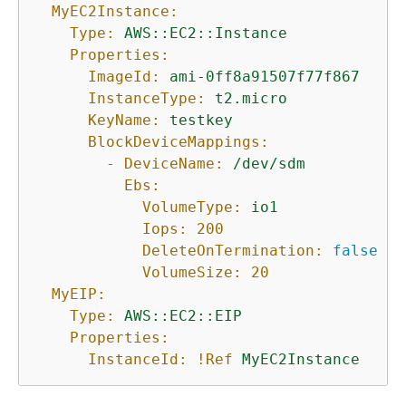
MyEC2Instance:
Type:
AWS::EC2::Instance
Properties:
ImageId:
ami-0ff8a91507f77f867
InstanceType:
t2.micro
KeyName:
testkey
BlockDeviceMappings:
-
DeviceName:
/dev/sdm
Ebs:
VolumeType:
io1
Iops:
200
DeleteOnTermination:
false
VolumeSize:
20
MyEIP:
Type:
AWS::EC2::EIP
Properties:
InstanceId:
!Ref
MyEC2Instance