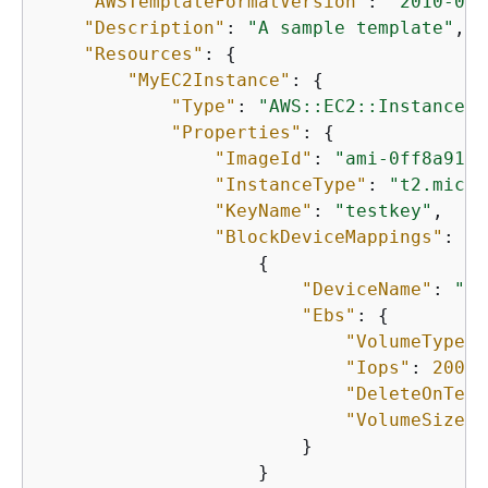
"AWSTemplateFormatVersion"
: 
"2010-09-
"Description"
: 
"A sample template"
,

"Resources"
: 
{
"MyEC2Instance"
: 
{
"Type"
: 
"AWS::EC2::Instance"
,

"Properties"
: 
{
"ImageId"
: 
"ami-0ff8a9150
"InstanceType"
: 
"t2.micro
"KeyName"
: 
"testkey"
,

"BlockDeviceMappings"
: [

{
"DeviceName"
: 
"/d
"Ebs"
: 
{
"VolumeType"
:
"Iops"
: 
200
,

"DeleteOnTerm
"VolumeSize"
:
                        }

                    }
