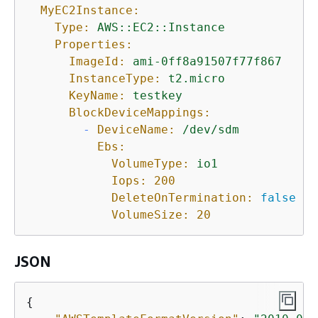
MyEC2Instance:
Type:
AWS::EC2::Instance
Properties:
ImageId:
ami-0ff8a91507f77f867
InstanceType:
t2.micro
KeyName:
testkey
BlockDeviceMappings:
-
DeviceName:
/dev/sdm
Ebs:
VolumeType:
io1
Iops:
200
DeleteOnTermination:
false
VolumeSize:
20
JSON
{