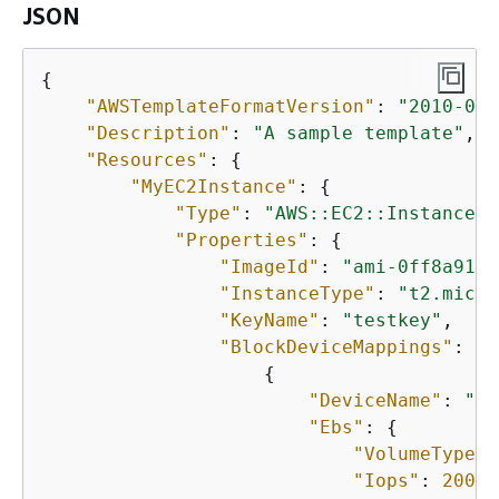
JSON
{
"AWSTemplateFormatVersion"
: 
"2010-09-
"Description"
: 
"A sample template"
,

"Resources"
: 
{
"MyEC2Instance"
: 
{
"Type"
: 
"AWS::EC2::Instance"
,

"Properties"
: 
{
"ImageId"
: 
"ami-0ff8a9150
"InstanceType"
: 
"t2.micro
"KeyName"
: 
"testkey"
,

"BlockDeviceMappings"
: [

{
"DeviceName"
: 
"/d
"Ebs"
: 
{
"VolumeType"
:
"Iops"
: 
200
,
