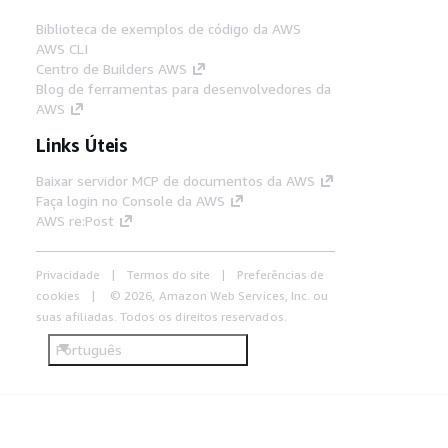
Biblioteca de exemplos de código da AWS
AWS CLI
Centro de Builders AWS
Blog de ferramentas para desenvolvedores da
AWS
Links Úteis
Baixar servidor MCP de documentos da AWS
Faça login no Console da AWS
AWS re:Post
Privacidade
Termos do site
Preferências de
cookies
© 2026, Amazon Web Services, Inc. ou
suas afiliadas. Todos os direitos reservados.
Português