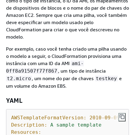
como o tipo de instância, o ID da AMI, os mapeamentos
de dispositivos de blocos e o nome do par de chaves do
Amazon EC2. Sempre que cria uma pilha, você também
deve especificar um modelo usado pelo
CloudFormation para criar o que você descreveu no
modelo.
Por exemplo, caso você tenha criado uma pilha usando
o modelo a seguir, o CloudFormation provisiona uma
instância com uma ID da AMI
ami-
, um tipo de instância
0ff8a91507f77f867
, um nome do par de chaves
e
t2.micro
testkey
um volume do Amazon EBS.
YAML
AWSTemplateFormatVersion:
2010-09-09
Description:
A
sample
template
Resources: