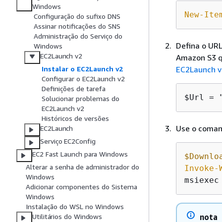
Windows
New-Ite
Configuração do sufixo DNS
Assinar notificações do SNS
Administração do Serviço do
Defina o URL
Windows
EC2Launch v2
Amazon S3 q
EC2Launch v
Instalar o EC2Launch v2
Configurar o EC2Launch v2
Definições de tarefa
$Url = 
Solucionar problemas do
EC2Launch v2
Históricos de versões
Use o comand
EC2Launch
Serviço EC2Config
EC2 Fast Launch para Windows
$Downlo
Alterar a senha de administrador do
Invoke-
Windows
msiexec
Adicionar componentes do Sistema
Windows
Instalação do WSL no Windows
nota
Utilitários do Windows