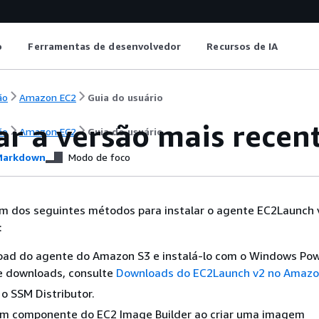
o
Ferramentas de desenvolvedor
Recursos de IA
ão
Amazon EC2
Guia do usuário
lar a versão mais rece
ão
Amazon EC2
Guia do usuário
arkdown
Modo de foco
 um dos seguintes métodos para instalar o agente EC2Launch
:
oad do agente do Amazon S3 e instalá-lo com o Windows Pow
e downloads, consulte
Downloads do EC2Launch v2 no Amazo
 o SSM Distributor.
 um componente do EC2 Image Builder ao criar uma imagem