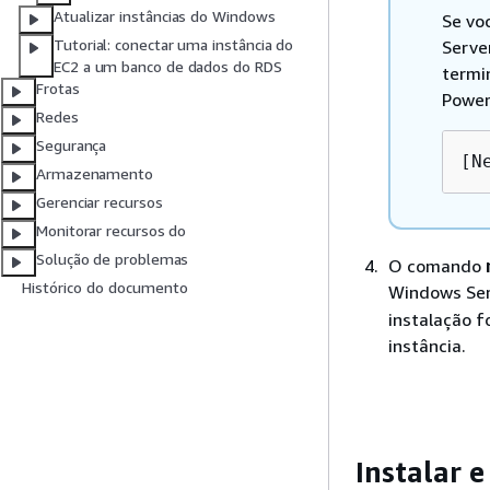
Atualizar instâncias do Windows
Se vo
Tutorial: conectar uma instância do
Server
EC2 a um banco de dados do RDS
termin
Frotas
Power
Redes
Segurança
[N
Armazenamento
Gerenciar recursos
Monitorar recursos do
Solução de problemas
O comando
Histórico do documento
Windows Se
instalação f
instância.
Instalar 