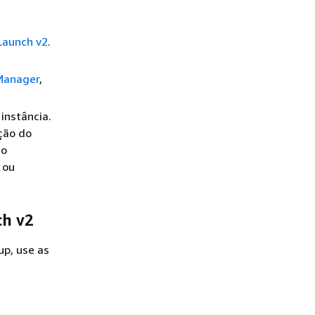
Launch v2
.
Manager
,
instância.
ação do
 o
 ou
ch v2
up, use as