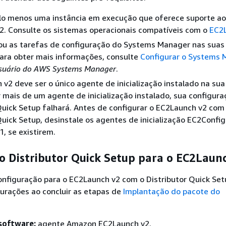
lo menos uma instância em execução que oferece suporte ao
2. Consulte os sistemas operacionais compatíveis com o
EC2
ou as tarefas de configuração do Systems Manager nas suas
Para obter mais informações, consulte
Configurar o Systems 
usuário do AWS Systems Manager
.
v2 deve ser o único agente de inicialização instalado na sua 
r mais de um agente de inicialização instalado, sua configur
Quick Setup falhará. Antes de configurar o EC2Launch v2 com
Quick Setup, desinstale os agentes de inicialização EC2Config
, se existirem.
o Distributor Quick Setup para o EC2Laun
onfiguração para o EC2Launch v2 com o Distributor Quick Set
urações ao concluir as etapas de
Implantação do pacote do
software:
agente Amazon EC2Launch v2.