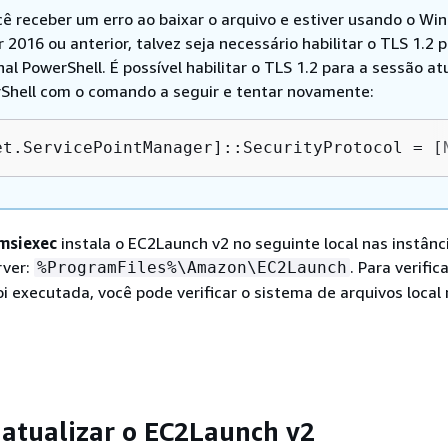
cê receber um erro ao baixar o arquivo e estiver usando o W
 2016 ou anterior, talvez seja necessário habilitar o TLS 1.2 
al PowerShell. É possível habilitar o TLS 1.2 para a sessão at
Shell com o comando a seguir e tentar novamente:
et.ServicePointManager]::SecurityProtocol = [
msiexec
instala o EC2Launch v2 no seguinte local nas instânc
rver:
. Para verific
%ProgramFiles%\Amazon\EC2Launch
oi executada, você pode verificar o sistema de arquivos local
e atualizar o EC2Launch v2