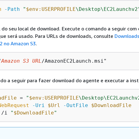
m
-Path
"
$env:USERPROFILE
\Desktop\EC2Launchv2
 do seu local de download. Execute o comando a seguir com
ue será usado. Para URLs de downloads, consulte
Downloads
2 no Amazon S3
.
"
Amazon S3 URL
/AmazonEC2Launch.msi"
o a seguir para fazer download do agente e executar a ins
adFile
 = 
"
$env:USERPROFILE
\Desktop\EC2Launchv
WebRequest
-Uri
$Url
-OutFile
$DownloadFile
 /i 
"
$DownloadFile
"