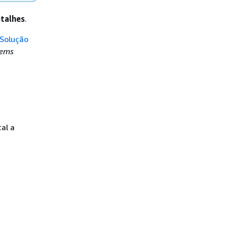
etalhes
.
Solução
tems
al a