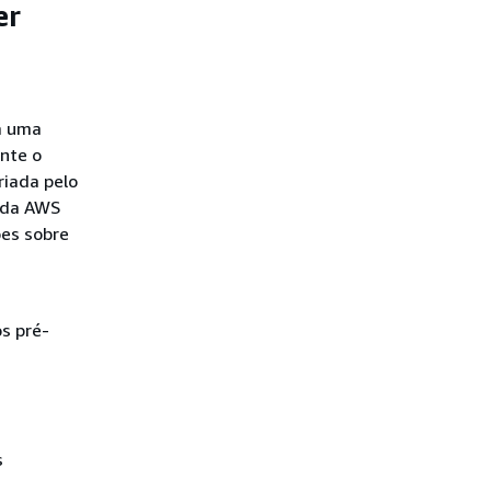
er
a uma
nte o
riada pelo
a da AWS
ões sobre
s pré-
s