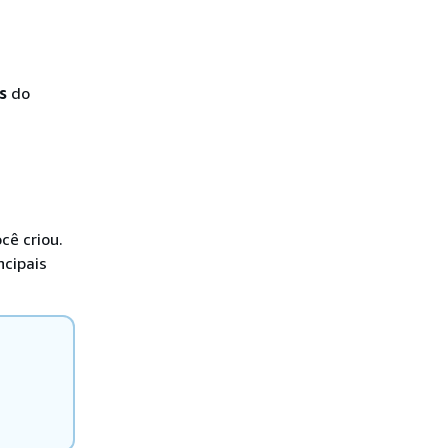
s
do
cê criou.
ncipais