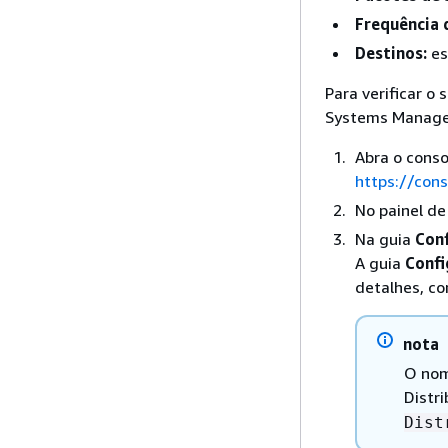
Frequência 
Destinos:
es
Para verificar o
Systems Manage
Abra o cons
https://con
No painel d
Na guia
Con
A guia
Confi
detalhes, c
nota
O nom
Distr
Dist