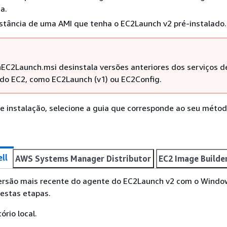
a.
instância de uma AMI que tenha o EC2Launch v2 pré-instalado.
C2Launch.msi desinstala versões anteriores dos serviços d
do EC2, como EC2Launch (v1) ou EC2Config.
e instalação, selecione a guia que corresponde ao seu méto
ll
AWS Systems Manager Distributor
EC2 Image Build
 versão mais recente do agente do EC2Launch v2 com o Windo
 estas etapas.
ório local.