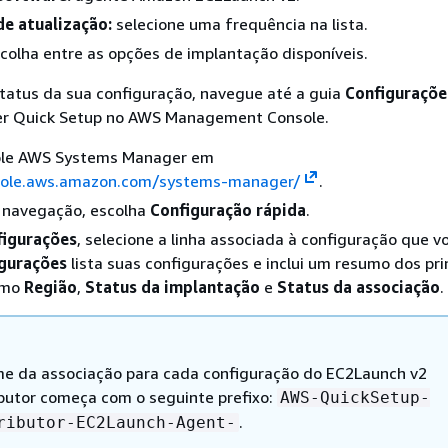
de atualização:
selecione uma frequência na lista.
colha entre as opções de implantação disponíveis.
 status da sua configuração, navegue até a guia
Configuraçõe
r Quick Setup no AWS Management Console.
ole AWS Systems Manager em
sole.aws.amazon.com/systems-manager/
.
e navegação, escolha
Configuração rápida
.
figurações
, selecione a linha associada à configuração que vo
gurações
lista suas configurações e inclui um resumo dos pri
omo
Região
,
Status da implantação
e
Status da associação
.
e da associação para cada configuração do EC2Launch v2
ibutor começa com o seguinte prefixo:
AWS-QuickSetup-
.
ributor-EC2Launch-Agent-