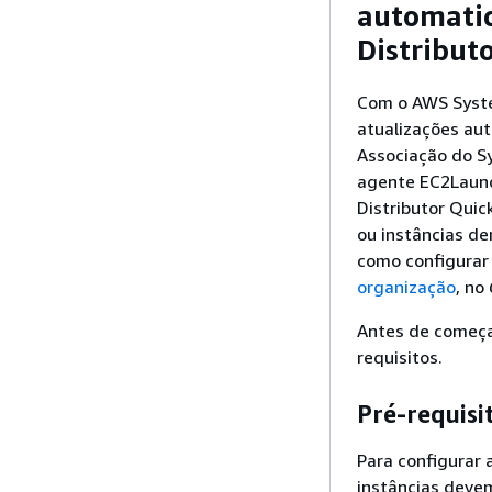
automati
Distribut
Com o AWS Syste
atualizações au
Associação do S
agente EC2Launc
Distributor Quic
ou instâncias d
como configurar
organização
, no
Antes de começar
requisitos.
Pré-requisi
Para configurar 
instâncias devem