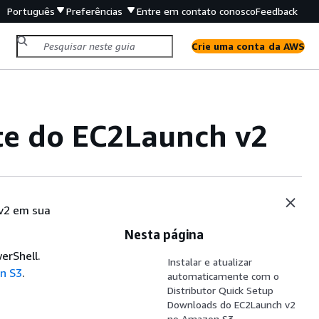
Português
Preferências
Entre em contato conosco
Feedback
Crie uma conta da AWS
nte do EC2Launch v2
 v2 em sua
Nesta página
erShell.
Instalar e atualizar
n S3
.
automaticamente com o
Distributor Quick Setup
Downloads do EC2Launch v2
no Amazon S3