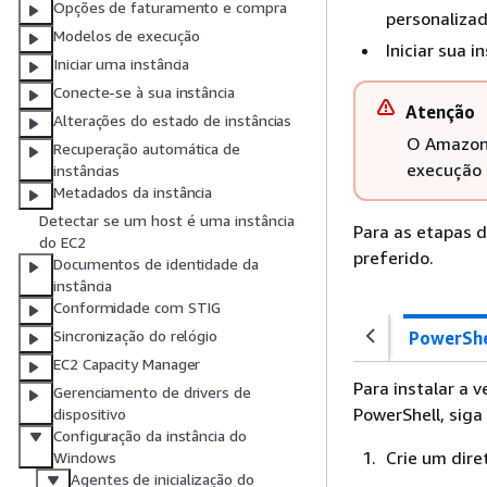
Opções de faturamento e compra
personalizad
Modelos de execução
Iniciar sua 
Iniciar uma instância
Conecte-se à sua instância
Atenção
Alterações do estado de instâncias
O AmazonE
Recuperação automática de
execução 
instâncias
Metadados da instância
Detectar se um host é uma instância
Para as etapas d
do EC2
preferido.
Documentos de identidade da
instância
Conformidade com STIG
Sincronização do relógio
PowerShe
EC2 Capacity Manager
Para instalar a
Gerenciamento de drivers de
PowerShell, siga
dispositivo
Configuração da instância do
Crie um diret
Windows
Agentes de inicialização do