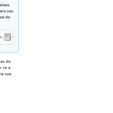
indows
para seu
ual do
Net.SecurityProtocolType]::Tls12
ias do
ar se a
 na sua