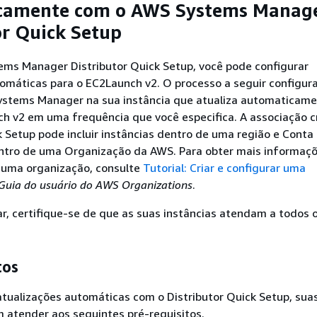
camente com o AWS Systems Manag
or Quick Setup
ms Manager Distributor Quick Setup, você pode configurar
tomáticas para o EC2Launch v2. O processo a seguir configur
ystems Manager na sua instância que atualiza automaticame
h v2 em uma frequência que você especifica. A associação c
k Setup pode incluir instâncias dentro de uma região e Cont
entro de uma Organização da AWS. Para obter mais informaç
 uma organização, consulte
Tutorial: Criar e configurar uma
Guia do usuário do AWS Organizations
.
, certifique-se de que as suas instâncias atendam a todos o
tos
atualizações automáticas com o Distributor Quick Setup, sua
 atender aos seguintes pré-requisitos.