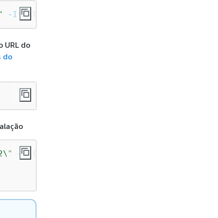
"
-ItemType
 Directory
 o URL do
 do
talação
2\"
 + 
$
(
Split-Path
-Path
$Url
-Leaf