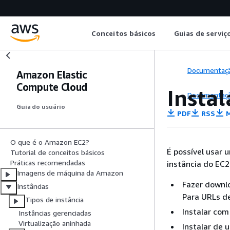
Conceitos básicos
Guias de serviç
Documentaç
Amazon Elastic
Compute Cloud
Insta
Documentaç
Guia do usuário
PDF
RSS
M
O que é o Amazon EC2?
É possível usar
Tutorial de conceitos básicos
Práticas recomendadas
instância do EC2
Imagens de máquina da Amazon
Fazer downl
Instâncias
Para URLs d
Tipos de instância
Instalar com
Instâncias gerenciadas
Virtualização aninhada
Instalar de