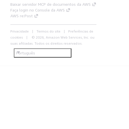
Baixar servidor MCP de documentos da AWS
Faça login no Console da AWS
AWS re:Post
Privacidade
Termos do site
Preferências de
cookies
© 2026, Amazon Web Services, Inc. ou
suas afiliadas. Todos os direitos reservados.
Português