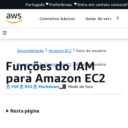
Português
Preferências
Entre em contato conosco
F
Conceitos básicos
Guias de serviço
Documentação
Amazon EC2
Guia do usuário
Funções do IAM
Documentação
Amazon EC2
Guia do usuário
para Amazon EC2
PDF
RSS
Markdown
Modo de foco
Nesta página