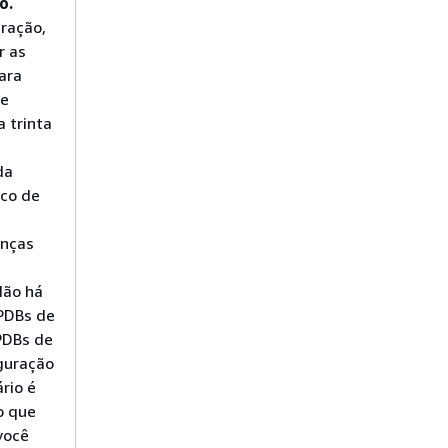
o.
ração,
r as
ara
de
 trinta
da
nco de
enças
Não há
PDBs de
 PDBs de
iguração
rio é
o que
você