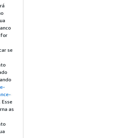
rá
no
sua
banco
 for
car se
to
ado
mando
be-
ance-
. Esse
rna as
to
sua