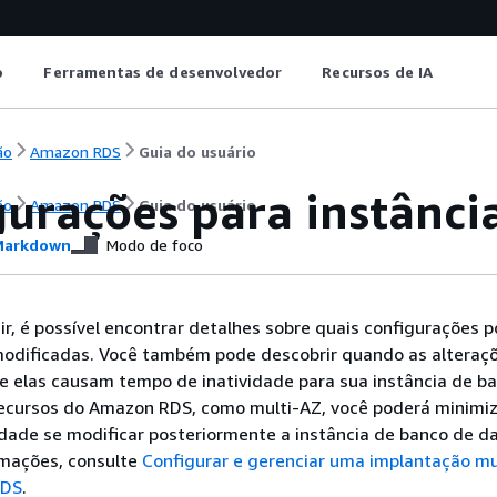
o
Ferramentas de desenvolvedor
Recursos de IA
ão
Amazon RDS
Guia do usuário
gurações para instânci
ão
Amazon RDS
Guia do usuário
arkdown
Modo de foco
ir, é possível encontrar detalhes sobre quais configurações 
odificadas. Você também pode descobrir quando as altera
se elas causam tempo de inatividade para sua instância de b
recursos do Amazon RDS, como multi-AZ, você poderá minimiz
dade se modificar posteriormente a instância de banco de d
rmações, consulte
Configurar e gerenciar uma implantação mu
RDS
.