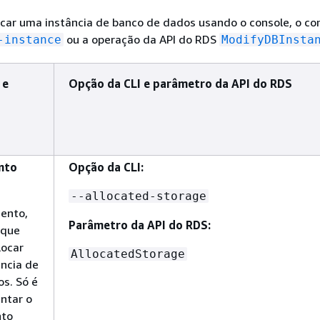
ficar uma instância de banco de dados usando o console, o c
ou a operação da API do RDS
-instance
ModifyDBInsta
 e
Opção da CLI e parâmetro da API do RDS
nto
Opção da CLI:
--allocated-storage
ento,
Parâmetro da API do RDS:
 que
locar
AllocatedStorage
ância de
s. Só é
ntar o
to