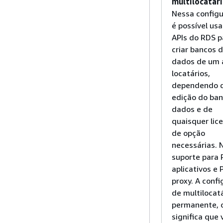
multilocatári
Nessa configu
é possível usa
APIs do RDS p
criar
bancos 
dados de um a
locatários,
dependendo 
edição do ba
dados e de
quaisquer lic
de opção
necessárias
. 
suporte para 
aplicativos e
proxy. A conf
de multilocatá
permanente, 
significa que 