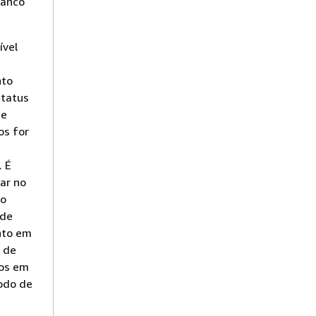
banco
ível
to
status
de
os for
. É
zar no
ro
 de
to em
 de
os em
odo de