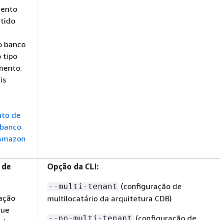
ento
tido
o banco
 tipo
mento.
is
to de
 banco
 Amazon
 de
Opção da CLI:
(configuração de
--multi-tenant
ação
multilocatário da arquitetura CDB)
que
(configuração de
--no-multi-tenant