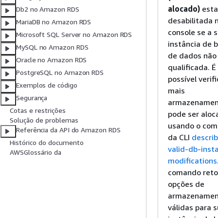
alocado)
esta
Db2 no Amazon RDS
desabilitada 
MariaDB no Amazon RDS
console se a 
Microsoft SQL Server no Amazon RDS
instância de 
MySQL no Amazon RDS
de dados não
Oracle no Amazon RDS
qualificada. É
PostgreSQL no Amazon RDS
possível verifi
Exemplos de código
mais
Segurança
armazenamen
Cotas e restrições
pode ser aloc
Solução de problemas
usando o co
Referência da API do Amazon RDS
da CLI
descri
Histórico do documento
valid-db-inst
AWSGlossário da
modifications
comando reto
opções de
armazenamen
válidas para 