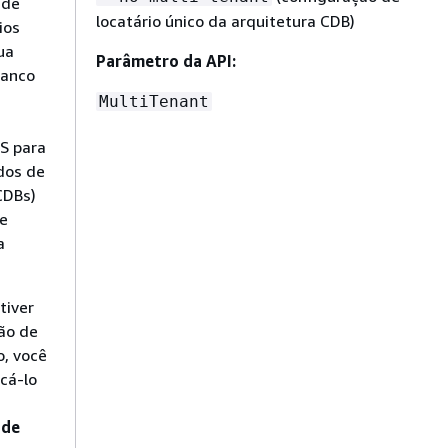
 de
locatário único da arquitetura CDB)
ios
ua
Parâmetro da API:
banco
MultiTenant
S para
dos de
CDBs)
ce
a
tiver
ão de
o, você
cá-lo
 de