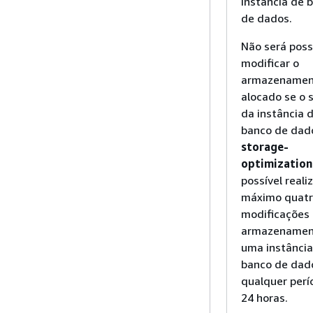
instância de 
de dados.
Não será poss
modificar o
armazenamen
alocado se o 
da instância 
banco de dad
storage-
optimization
possível reali
máximo quat
modificações
armazenamen
uma instância
banco de dad
qualquer perí
24 horas.