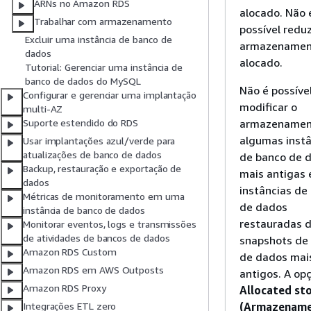
ARNs no Amazon RDS
alocado. Não 
Trabalhar com armazenamento
possível reduz
Excluir uma instância de banco de
armazenamen
dados
alocado.
Tutorial: Gerenciar uma instância de
banco de dados do MySQL
Não é possíve
Configurar e gerenciar uma implantação
modificar o
multi-AZ
armazenamen
Suporte estendido do RDS
algumas instâ
Usar implantações azul/verde para
atualizações de banco de dados
de banco de 
Backup, restauração e exportação de
mais antigas 
dados
instâncias de
Métricas de monitoramento em uma
de dados
instância de banco de dados
restauradas 
Monitorar eventos, logs e transmissões
de atividades de bancos de dados
snapshots de
Amazon RDS Custom
de dados mai
Amazon RDS em AWS Outposts
antigos. A op
Amazon RDS Proxy
Allocated st
(Armazenam
Integrações ETL zero