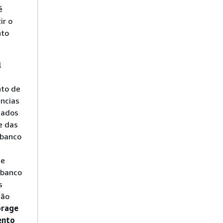
é
ir o
to
l
to de
ncias
dados
e das
 banco
de
 banco
s
ção
orage
ento