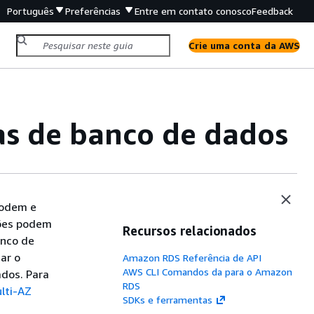
Português
Preferências
Entre em contato conosco
Feedback
Crie uma conta da AWS
as de banco de dados
podem e
ções podem
Recursos relacionados
anco de
ar o
Amazon RDS Referência de API
AWS CLI Comandos da para o Amazon
ados. Para
RDS
lti-AZ
SDKs e ferramentas