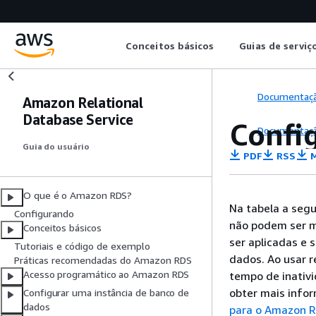
Conceitos básicos
Guias de serviç
Documentaç
Amazon Relational
Database Service
Confi
Documentaç
Guia do usuário
PDF
RSS
M
O que é o Amazon RDS?
Na tabela a segu
Configurando
não podem ser m
Conceitos básicos
ser aplicadas e 
Tutoriais e código de exemplo
dados. Ao usar 
Práticas recomendadas do Amazon RDS
Acesso programático ao Amazon RDS
tempo de inativi
obter mais info
Configurar uma instância de banco de
dados
para o Amazon 