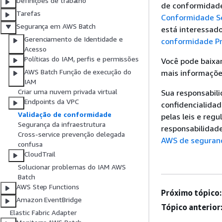
Definições de trabalho
de conformidade
Tarefas
Conformidade S
Segurança em AWS Batch
está interessad
Gerenciamento de Identidade e
conformidade P
Acesso
Políticas do IAM, perfis e permissões
Você pode baixar
AWS Batch Função de execução do
mais informaçõe
IAM
Criar uma nuvem privada virtual
Sua responsabil
Endpoints da VPC
confidencialida
Validação de conformidade
pelas leis e reg
Segurança da infraestrutura
responsabilidad
Cross-service prevenção delegada
AWS de seguran
confusa
CloudTrail
Solucionar problemas do IAM AWS
Batch
AWS Step Functions
Próximo tópico:
Amazon EventBridge
Tópico anterior
Elastic Fabric Adapter