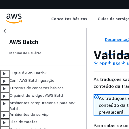
Conceitos básicos
Guias de serviç
Documentaç
AWS Batch
Valid
Documentaç
Manual do usuário
PDF
RSS
M
O que é AWS Batch?
As traduções são
Conf AWS Batch iguração
conteúdo da trad
Tutoriais de conceitos básicos
O painel do widget AWS Batch
As traduções 
Ambientes computacionais para AWS
conteúdo da tr
Batch
prevalecerá.
Ambientes de serviço
Filas de tarefas
Para saber se u