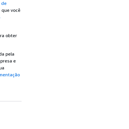
 de
 que você
S
ra obter
da pela
mpresa e
ua
mentação