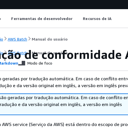
o
Ferramentas de desenvolvedor
Recursos de IA
ão
AWS Batch
Manual do usuário
ação de conformidade
ão
AWS Batch
Manual do usuário
arkdown
Modo de foco
 geradas por tradução automática. Em caso de conflito entr
ução e da versão original em inglês, a versão em inglês prev
são geradas por tradução automática. Em caso de conflito en
adução e da versão original em inglês, a versão em inglês
m AWS service (Serviço da AWS) está dentro do escopo de pr