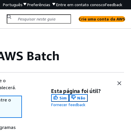
Português
Preferências
Entre em contato conosco
Feedback
Crie uma conta da AWS
 AWS Batch
e o
alecerá.
Esta página foi útil?
Sim
Não
tre o
Fornecer feedback
ogramas